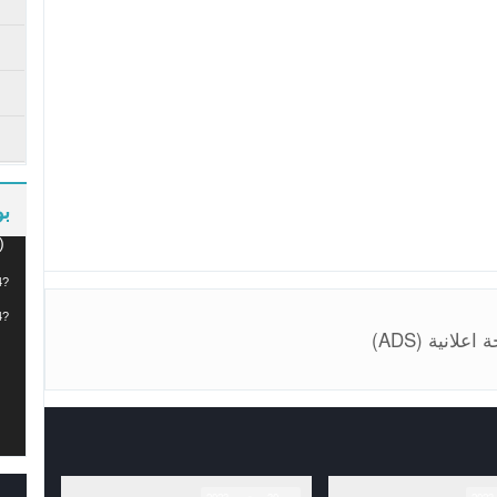
ب
مشغ
)
الفي
4?
4?
علانية (ADS)