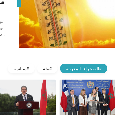
وا
نص
أكد
الم
ومخ
غير
#الصحراء_المغربية
#بيئة
#سياسة