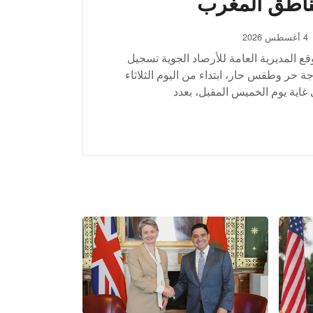
لمغرب “تحمل دوما
يبه منها”
4 أغسطس 2026
 مصدر حكومي، أمس الاثنين بالرباط، أن
ملكة المغربية ظلت شريكا “ذا سيادة
لصا ومسؤولا” في إطار محاربة الهجرة