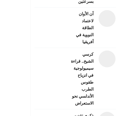
بسرعتين
آن الأوان
لاعتماد
الطاقة
النووية في
أفريقيا
كرسي
الشيخ.. قراءة
سيميولوجية
في انزياح
طقوس
الطرب
الأندلسي نحو
الاستعراض
ذكرى تقديم