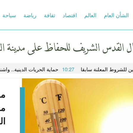
الشأن العام
العالم
اقتصاد
ثقافة
رياضة
سياحة
10:27
حماية الحريات الدينية.. واشنطن تشيد بـ”التقدم 
مص
تد
“م