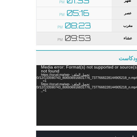
ودكاست
ل
Media error: Format(s) not supported or source(s
ديو
not found
تحميل الملف: https://ozud.ma/wp-
content/uploads/2020/12/133590743_806936916831776_7377668228144905218_n.mp
_=1
تحميل الملف: https://ozud.ma/wp-
content/uploads/2020/12/133590743_806936916831776_7377668228144905218_n.mp
_=1