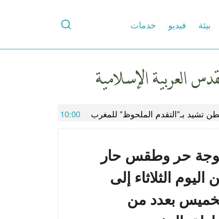
بيئة
فيديو
خدمات
الملحوظ” للمغرب
10:00
بوريطة: وزارة الشؤون الخارجية انخرط
در حكومي مغربي:
بير ملف الهجرة
سؤولية مشتركة”