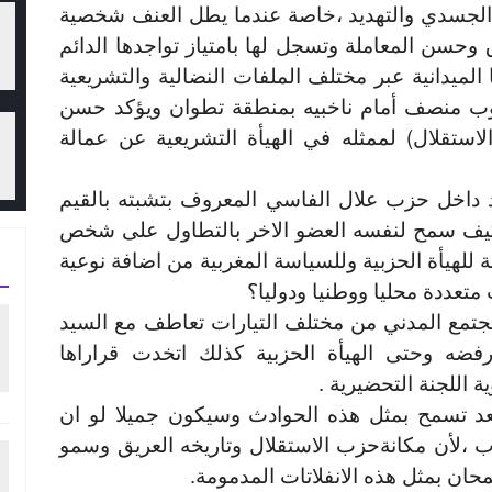
 الجسدي والتهديد ،خاصة عندما يطل العنف شخصية
 وحسن المعاملة وتسجل لها بامتياز تواجدها الدائم
الميدانية عبر مختلف الملفات النضالية والتشريعية
طوب منصف أمام ناخبيه بمنطقة تطوان ويؤكد حسن
استقلال) لممثله في الهيأة التشريعية عن عمالة
 داخل حزب علال الفاسي المعروف بتشبته بالقيم
ل وكيف سمح لنفسه العضو الاخر بالتطاول على شخص
لهيأة الحزبية وللسياسة المغربية من اضافة نوعية
 متعددة محليا ووطنيا ودوليا؟
جتمع المدني من مختلف التيارات تعاطف مع السيد
ضه وحتى الهيأة الحزبية كذلك اتخدت قراراها
اللجنة التحضيرية .
تعد تسمح بمثل هذه الحوادث وسيكون جميلا لو ان
ب ،لأن مكانةحزب الاستقلال وتاريخه العريق وسمو
ان بمثل هذه الانفلاتات المدمومة.