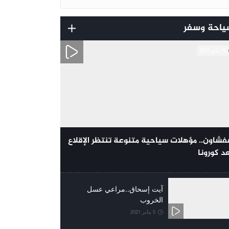
ياحة وسفر
10 مايو 2021
شاون.. مؤهلات سياحية متنوعة تنتظر الإقلاع
د كورونا
آيت إسحاق..مراعي عسل
الخروب
5 يناير 2021