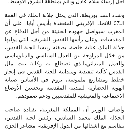
أجل إرساء سلام عادل ودائم بمنطقة الشرق الأوسط.
وشدد السد بوريطة، الذي يمثل جلالة الملك في القمة
الـ37 للاتحاد الإفريقي المنعقدة بأديس أبابا، على أن
المغرب سيواصل جهوده الحثيثة من أجل الدفاع عن
المقدسات، وعلى رأسها القدس الشريف، التي يوليها
جلالة الملك عناية خاصة، بصفته رئيسا للجنة القدس،
من خلال المزاوجة بين العمل السياسي والدبلوماسي
والعمل الميداني،الذي تضطلع به وكالة بيت مال
القدس كآلية تنفيذية وميدانية للجنة القدس في إنجاز
خطط ومشاريع ملموسة، تروم في الأساس صيانة
الهوية الحضارية للمدينة المقدسة وتحسين الأوضاع
الاجتماعية والمعيشية للمقدسيين ودعم صمودهم.
وأضاف الوزير أن المملكة المغربية، بقيادة صاحب
الجلالة الملك محمد السادس، رئيس لجنة القدس،
تتقاسم مع أشقائها من الدول الإفريقية، مشاعر الحزن