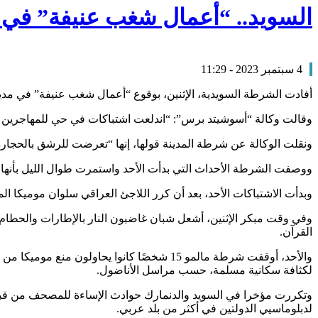
السويد.. “أعمال شغب عنيفة” في 
4 سبتمبر 2023 - 11:29
أفادت الشرطة السويدية، الإثنين، بوقوع “أعمال شغب عنيفة” في مدينة
وقالت وكالة “أسوشيتد برس”: “اندلعت اشتباكات في حي للمهاجرين في
ونقلت الوكالة عن شرطة المدينة قولها، إنها “تعرضت للرشق بالحجارة
ووصفت الشرطة الأحداث التي بدأت الأحد واستمرت طوال الليل بأنها “أعمال شغب 
وبدأت الاشتباكات الأحد، بعد أن كرر اللاجئ العراقي سلوان موميكا 
وفي وقت مبكر الإثنين، أشعل شبان غاضبون النار بالإطارات والحطام،
القرآن.
والأحد، أوقفت شرطة مالمو 15 شخصًا كانوا
لكثافة سكانية مسلمة، حسب مراسل الأناضول.
وتكررت مؤخرا في السويد والدنمارك حوادث الإساءة للمصحف من قبل 
لدبلوماسيي الدولتين في أكثر من بلد عربي.