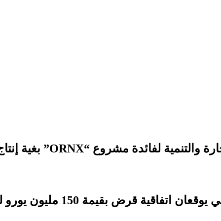
 مشروع “ORNX” بغية إنتاج الأمونيا الخضراء
بقيمة 150 مليون يورو لدعم التنمية الترابية