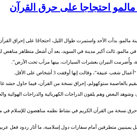
مالمو احتجاجا على حرق القرآن
 مالمو، بدأت الأحد واستمرت طوال الليل، احتجاجًا على إحراق القرآن 
 مالمو، ثالث أكبر مدينة في السويد، بعد أن أشعل متظاهر مناهض للم
، وأُضرمت النيران بعشرات السيارات، بينها مرآب تحت الأرض”.
عنيفة”، وقالت إنها أوقفت 3 أشخاص على الأقل.
المقيم بالعاصمة ستوكهولم، إحراق نسخة من القرآن، فيما حاول حشد غ
 وشوهد البعض وهم يلقون الدراجات الكهربائية والدراجات الهوائية وال
 يحاولون منع موميكا من حرق نسخة من القرآن الكريم في نشاط نظمه مناهضون ل
يمينيين متطرفين أمام سفارات دول إسلامية، ما أثار ردود فعل عربي