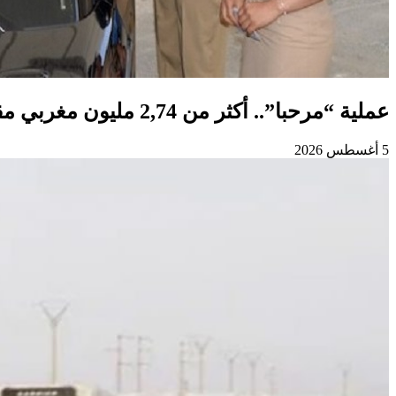
عملية “مرحبا”.. أكثر من 2,74 مليون مغربي مقيم بالخارج دخلوا المملكة إلى غاية 3 غشت
5 أغسطس 2026