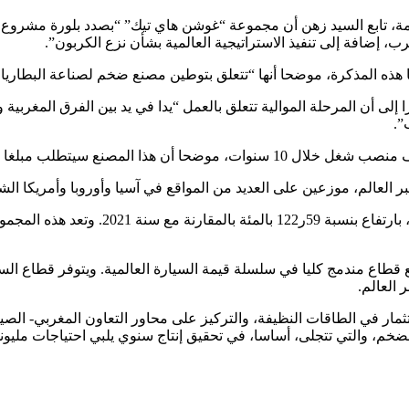
مة، تابع السيد زهن أن مجموعة “غوشن هاي تيك” “بصدد بلورة مشروع ا
ب، إضافة إلى تنفيذ الاستراتيجية العالمية بشأن نزع الكربون”.
ها هذه المذكرة، موضحا أنها “تتعلق بتوطين مصنع ضخم لصناعة البطاري
لى أن المرحلة الموالية تتعلق بالعمل “يدا في يد بين الفرق المغربية
”.
وحققت المجموعة خلال سنة 2022 رقم معاملا
ثمار في الطاقات النظيفة، والتركيز على محاور التعاون المغربي- الصي
لضخم، والتي تتجلى، أساسا، في تحقيق إنتاج سنوي يلبي احتياجات مليون