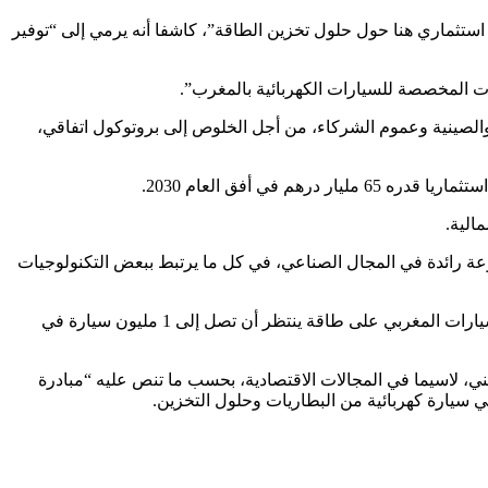
ستثماري هنا حول حلول تخزين الطاقة”، كاشفا أنه يرمي إلى “توفير
ات المخصصة للسيارات الكهربائية بالمغرب”.
 والصينية وعموم الشركاء، من أجل الخلوص إلى بروتوكول اتفاقي،
ت بلغ 2ر3 ملايير دولار، بارتفاع بنسبة 59ر122 بالمئة بالمقارنة مع سنة 2021. وتعد هذه المجموعة رائدة في المجال الصناعي، في كل ما يرتبط ببعض التكنولوجيات
وتعد المملكة المغربية رائدة على الصعيد القاري في إنتاج السيارات مع قطاع مندمج كليا في سلسلة قيمة السيارة العالمية. ويتوفر قطاع السيارات المغربي على طاقة ينتظر أن تصل إلى 1 مليون سيارة في
ني، لاسيما في المجالات الاقتصادية، بحسب ما تنص عليه “مبادرة
ي سيارة كهربائية من البطاريات وحلول التخزين.