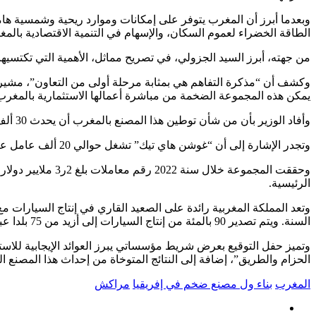
وبعدما أبرز أن المغرب يتوفر على إمكانات وموارد ريحية وشمسية ها
الطاقة الخضراء لعموم السكان، والإسهام في التنمية الاقتصادية بالمغر
من جهته، أبرز السيد الجزولي، في تصريح مماثل، الأهمية التي تكتسي
وكشف أن “مذكرة التفاهم هي بمثابة مرحلة أولى من التعاون”، مشيرا إ
يمكن هذه المجموعة الضخمة من مباشرة أعمالها الاستثمارية بالمغرب
وأفاد الوزير بأن من شأن توطين هذا المصنع بالمغرب أن يحدث 30 ألف منصب شغل خلال 10 سنوات، موضحا أن هذا المصنع سيتطلب مبلغا استثماريا قدره 65 مليار درهم في أفق العام 2030.
وتجدر الإشارة إلى أن “غوشن هاي تيك” تشغل حوالي 20 ألف عامل عبر العالم، موزعين على العديد من المواقع في آسيا وأوروبا وأمريكا الشمالية.
الرئيسية.
السنة. ويتم تصدير 90 بالمئة من إنتاج السيارات إلى أزيد من 75 بلدا عبر العالم.
وتميز حفل التوقيع بعرض شريط مؤسساتي يبرز العوائد الإيجابية للاست
الحزام والطريق”، إضافة إلى النتائج المتوخاة من إحداث هذا المصنع ا
المغرب
بناء ول مصنع ضخم في إفريقيا
مراكش