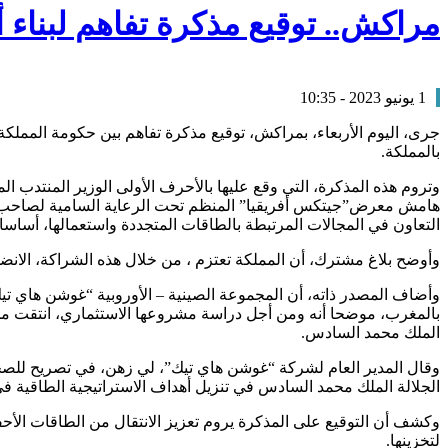
مراكش.. توقيع مذكرة تفاهم لبناء
1 يونيو 2023 - 10:35
جرى، اليوم الأربعاء، بمراكش، توقيع مذكرة تفاهم بين حكومة المملك
بالمملكة.
وتروم هذه المذكرة، التي وقع عليها بالأحرف الأولى الوزير المنتدب 
هامش معرض”جيتكس أفريقيا” المنظم تحت الرعاية السامية لصاحب ا
التعاون في المجالات المرتبطة بالطاقات المتجددة واستعمالها، أساسا،
وأوضح بلاغ مشترك، أن المملكة تعتزم ، من خلال هذه الشراكة، الا
وأضاف المصدر ذاته، أن المجموعة الصينية – الأوروبية “غوشن هاي تيك
بالمغرب، موضحا أنه ومن أجل دراسة مشروعها الاستثماري، انتقت مجم
الملك محمد السادس.
وقال المدير العام لشركة “غوشن هاي تيك”، لي زهن، في تصريح للص
الجلالة الملك محمد السادس في تنزيل أهداف الاستراتيجية الطاقية في
وكشف أن التوقيع على المذكرة يروم تعزيز الانتقال من الطاقات الأح
لتخزينها.