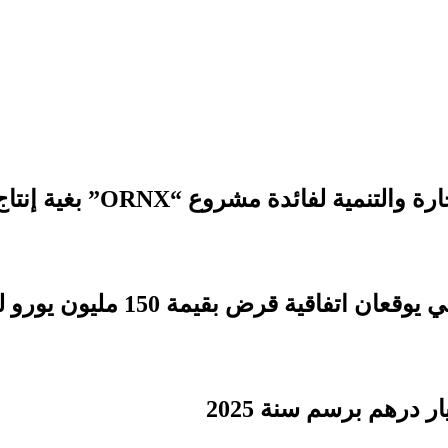
 مشروع “ORNX” بغية إنتاج الأمونيا الخضراء
بقيمة 150 مليون يورو لدعم التنمية الترابية