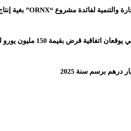
 مشروع “ORNX” بغية إنتاج الأمونيا الخضراء
بقيمة 150 مليون يورو لدعم التنمية الترابية