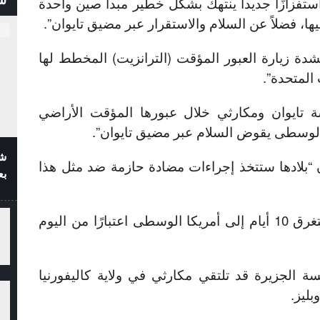
تفزازًا جديداً ينتهك بشكل خطير مبدأ صين واحدة
، فضلاً عن السلام والاستقرار عبر مضيق تايوان”.
دة زيارة العبور المؤقت (الترانزيت) المخطط لها
 المتحدة”.
ة تايوان ومكارثي خلال عبورها المؤقت الأراضي
ا الوسطى يقوض السلام عبر مضيق تايوان”.
شف
“بلادها ستتخذ إجراءات مضادة حازمة ضد مثل هذا
بع
وتجري تساي (66 عامًا) رحلة تستغرق 10 أيام إلى أمريكا الوسطى اعتبارًا من اليوم
سة الجزيرة قد تلتقي مكارثي في ولاية كاليفورنيا
بليز.