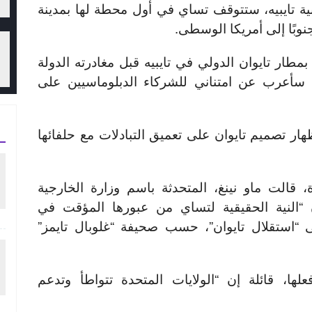
نية تايبيه، ستتوقف تساي في أول محطة لها بمدينة
نوبًا إلى أمريكا الوسطى.
ر تايوان الدولي في تايبيه قبل مغادرته الدولة
، سأعرب عن امتناني للشركاء الدبلوماسيين على
ار تصميم تايوان على تعميق التبادلات مع حلفائها
 قالت ماو نينغ، المتحدثة باسم وزارة الخارجية
“النية الحقيقية لتساي من عبورها المؤقت في
ى “استقلال تايوان”، حسب صحيفة “غلوبال تايمز”
لها، قائلة إن “الولايات المتحدة تتواطأ وتدعم