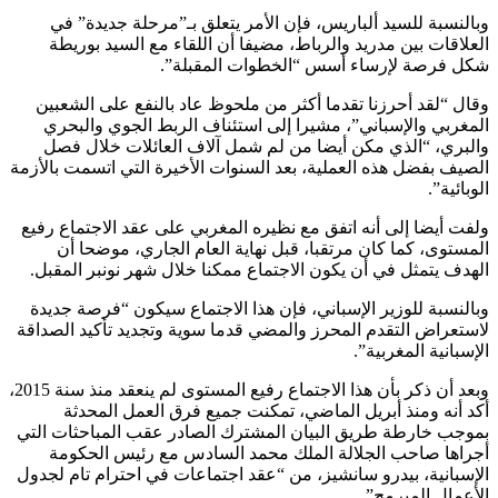
وبالنسبة للسيد ألباريس، فإن الأمر يتعلق بـ”مرحلة جديدة” في
العلاقات بين مدريد والرباط، مضيفا أن اللقاء مع السيد بوريطة
شكل فرصة لإرساء أسس “الخطوات المقبلة”.
وقال “لقد أحرزنا تقدما أكثر من ملحوظ عاد بالنفع على الشعبين
المغربي والإسباني”، مشيرا إلى استئناف الربط الجوي والبحري
والبري، “الذي مكن أيضا من لم شمل آلاف العائلات خلال فصل
الصيف بفضل هذه العملية، بعد السنوات الأخيرة التي اتسمت بالأزمة
الوبائية”.
ولفت أيضا إلى أنه اتفق مع نظيره المغربي على عقد الاجتماع رفيع
المستوى، كما كان مرتقبا، قبل نهاية العام الجاري، موضحا أن
الهدف يتمثل في أن يكون الاجتماع ممكنا خلال شهر نونبر المقبل.
وبالنسبة للوزير الإسباني، فإن هذا الاجتماع سيكون “فرصة جديدة
لاستعراض التقدم المحرز والمضي قدما سوية وتجديد تأكيد الصداقة
الإسبانية المغربية”.
وبعد أن ذكر بأن هذا الاجتماع رفيع المستوى لم ينعقد منذ سنة 2015،
أكد أنه ومنذ أبريل الماضي، تمكنت جميع فرق العمل المحدثة
بموجب خارطة طريق البيان المشترك الصادر عقب المباحثات التي
أجراها صاحب الجلالة الملك محمد السادس مع رئيس الحكومة
الإسبانية، بيدرو سانشيز، من “عقد اجتماعات في احترام تام لجدول
الأعمال المبرمج”.