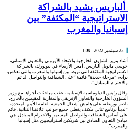
ألباريس يشيد بالشراكة
الاستراتيجية “المكثفة” بين
إسبانيا والمغرب
22 سبتمبر 2022 - 11:09
أشاد وزير الشؤون الخارجية والاتحاد الأوروبي والتعاون الإسباني،
خوسي مانويل ألباريس، أمس الأربعاء في نيويورك، بالشراكة
الاستراتيجية المكثفة التي تربط بين إسبانيا والمغرب والتي تعكس،
برأيه، “مرحلة جديدة” قائمة “على الشفافية والتواصل الدائم
والاحترام المتبادل”.
وقال رئيس الدبلوماسية الإسبانية، عقب مباحثات أجراها مع وزير
الشؤون الخارجية والتعاون الإفريقي والمغاربة المقيمين بالخارج،
ناصر بوريطة، على هامش أشغال الجمعية العامة للأمم المتحدة،
“لدينا برنامج ثنائي مكثف يغطي جميع جوانب علاقتنا الثنائية، قائم
على أساس الشفافية والتواصل المستمر والاحترام المتبادل. هي
مبادئ التعاون الصادق بين شريكين استراتيجيين مثل إسبانيا
والمغرب”.