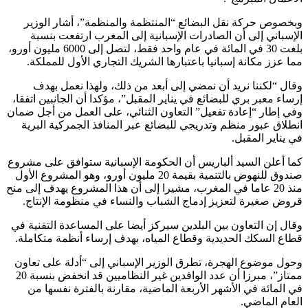
وبخصوص حركة نقل البضائع “المنتظمة والمنظمة”، أشار الوزير
الإسباني إلى أن الصادرات الإسبانية إلى المغرب ارتفعت بنسبة
بلغت 30 في المائة في عام واحد فقط، لتصل إلى 6000 مليون أورو،
مما عزز مكانة إسبانيا باعتبارها الشريك التجاري الأول للمملكة.
وقال “لكننا نريد أن نمضي إلى أبعد من ذلك، ولهذا نعمل بهدف
إرساء معبر بري للبضائع في يناير المقبل”، مؤكدا أن الجانبين اتفقا،
وفي إطار “إعادة تفعيل” التعاون الثنائي، على العمل من أجل ضمان
انطلاق عبور منظم وتدريجي للبضائع عبر المنافذ الجمركية البرية
في يناير المقبل.
كما أعلن السيد ألباريس أن الحكومة الإسبانية ستوافق على مشروع
صندوق للنهوض بالتنمية بقيمة 20 مليون أورو، وهو المشروع الأول
منذ 20 عاما في المغرب، مشيرا إلى أن هذا المشروع يهدف إلى منح
قروض صغيرة لتعزيز إدماج الشباب والنساء في منظومة الإنتاج.
وقال إن التعاون بين البلدين سيركز أيضا على المساعدة التقنية في
قطاع السكك الحديدية وقطاع المياه، بهدف إرساء أنظمة متكاملة.
وحول موضوع الهجرة، تطرق الوزير الإسباني إلى “أدلة على تعاون
ممتاز”، مبرزا أن عدد الوافدين غير النظاميين قد انخفض بنسبة 20
في المائة في الأشهر الأربعة الماضية، مقارنة بالفترة نفسها من
العام الماضي.