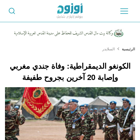
الرئيسية
السلايدر
الكونغو الديمقراطية: وفاة جندي مغربي
وإصابة 20 آخرين بجروح طفيفة