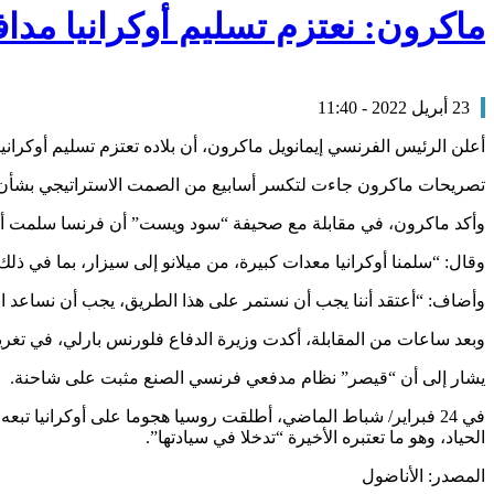
ماكرون: نعتزم تسليم أوكرانيا مدا
23 أبريل 2022 - 11:40
أعلن الرئيس الفرنسي إيمانويل ماكرون، أن بلاده تعتزم تسليم أوكرانيا
تصريحات ماكرون جاءت لتكسر أسابيع من الصمت الاستراتيجي بشأن 
وأكد ماكرون، في مقابلة مع صحيفة “سود ويست” أن فرنسا سلمت أوكر
وقال: “سلمنا أوكرانيا معدات كبيرة، من ميلانو إلى سيزار، بما في ذلك
وأضاف: “أعتقد أننا يجب أن نستمر على هذا الطريق، يجب أن نساعد ال
وبعد ساعات من المقابلة، أكدت وزيرة الدفاع فلورنس بارلي، في تغر
يشار إلى أن “قيصر” نظام مدفعي فرنسي الصنع مثبت على شاحنة.
في 24 فبراير/ شباط الماضي، أطلقت روسيا هجوما على أوكرانيا ت
الحياد، وهو ما تعتبره الأخيرة “تدخلا في سيادتها”.
المصدر: الأناضول