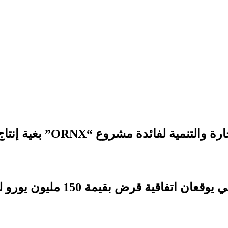
 مشروع “ORNX” بغية إنتاج الأمونيا الخضراء
بقيمة 150 مليون يورو لدعم التنمية الترابية