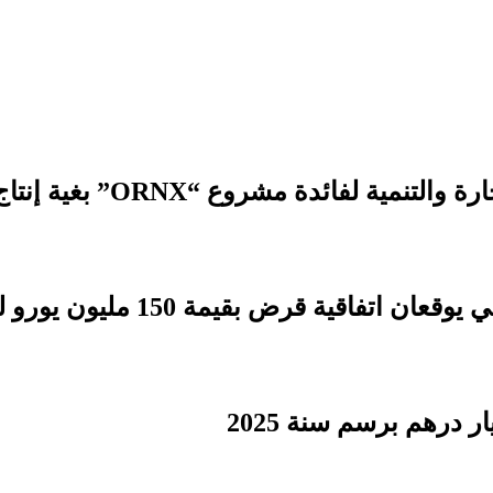
 مشروع “ORNX” بغية إنتاج الأمونيا الخضراء
بقيمة 150 مليون يورو لدعم التنمية الترابية