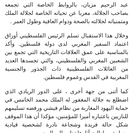
عبد الرحيم مزيان، بالروابط الخاصة التي تجمعه
بصاحب الجلالة، معربا عن تحياته الخاصة لجلالة الملك
ومتمنياته لجلالته بالصحة ودوام العافية وطول العمر .
وخلال هذا الاستقبال تسلم الرئيس الفلسطيني أوراق
اعتماد السفير المغربي لدى دولة فلسطين. وأكد
بالمناسبة على عمق العلاقات التاريخية التي تجمع بين
الشعبين المغربي والفلسطيني، والتي تجسدها العديد
من العائلات الفلسطينية ذات الجذور والجنسية
المغربية في القدس وعموم فلسطين.
كما أثنى من جهة أخرى ، على الدور الريادي الذي
اضطلع به جلالة المغفور له الملك محمد الخامس في
حماية اليهود المغاربة من نظام فيشي ورفضه تسليمهم
للنازيين باعتباره أميرا للمؤمنين، مؤكدا أن هذا الموقف
شكل حالة فريدة وشجاعة نادرة لشخصية قيادية
مسلمة ، مازالت آثارها تظهر إلى اليوم .