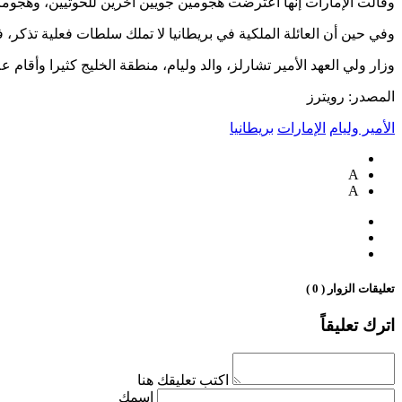
وقالت الإمارات إنها اعترضت هجومين جويين آخرين للحوثيين، وهجوما
وفي حين أن العائلة الملكية في بريطانيا لا تملك سلطات فعلية تذكر، فه
وزار ولي العهد الأمير تشارلز، والد وليام، منطقة الخليج كثيرا وأقام 
المصدر: رويترز
الأمير وليام
الإمارات
بريطانيا
A
A
تعليقات الزوار ( 0 )
اترك تعليقاً
اكتب تعليقك هنا
اسمك