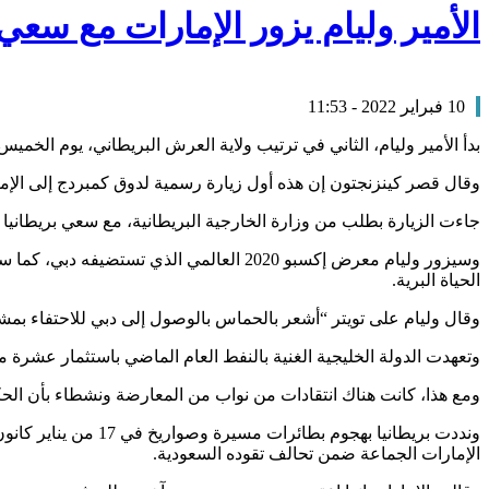
الأمير وليام يزور الإمارات مع سعي 
10 فبراير 2022 - 11:53
بدأ الأمير وليام، الثاني في ترتيب ولاية العرش البريطاني، يوم الخ
وقال قصر كينزنجتون إن هذه أول زيارة رسمية لدوق كمبردج إلى الإم
جاءت الزيارة بطلب من وزارة الخارجية البريطانية، مع سعي بريطانيا لتع
وسيزور وليام معرض إكسبو 2020 العالمي ال
الحياة البرية.
وقال وليام على تويتر “أشعر بالحماس بالوصول إلى دبي للاحتفاء بمشاركة المملكة المتحدة في إكسبو 2020 دبي، ولبحث مسألة العمل مع
وتعهدت الدولة الخليجية الغنية بالنفط العام الماضي باستثمار عشرة ملي
ومع هذا، كانت هناك انتقادات من نواب من المعارضة ونشطاء بأن الحك
ونددت بريطانيا بهجو
الإمارات الجماعة ضمن تحالف تقوده السعودية.