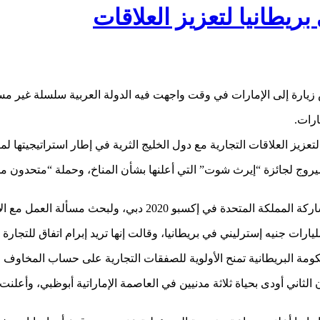
بريطانيا لتعزيز العلاقات
ميس زيارة إلى الإمارات في وقت واجهت فيه الدولة العربية سلسلة غير 
ارات.
زيز العلاقات التجارية مع دول الخليج الثرية في إطار استراتيجيتها لما 
ذي تستضيفه دبي، كما سيروج لجائزة “إيرث شوت” التي أعلنها بشأن المناخ، وحملة “م
 الإمارات والشركاء الدوليين لكي يصبح العالم أكثر استدامة”.
ارات جنيه إسترليني في بريطانيا، وقالت إنها تريد إبرام اتفاق للتجارة 
ومة البريطانية تمنح الأولوية للصفقات التجارية على حساب المخاوف ا
م بطائرات مسيرة وصواريخ في 17 من يناير كانون الثاني أودى بحياة ثلاثة مدنيين في العاصمة الإم