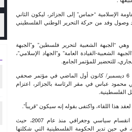
ومة الإسلامية “حماس” إلى الجزائر، ليكون الثاني
عد وصول وفد من حركة التحرير الوطني الفلسطيني
وهي “الجبهة الشعبية لتحرير فلسطين” و”الجبهة
جبهة الشعبية-القيادة العامة” و”الجهاد الإسلامي”،
جاري، للتحضير للمؤتمر الجامع.
وكان الرئيس الجزائري أعلن في 6 ديسمبر/ كانون أول الماضي في مؤتمر صحفي
 محمود عباس في مقر الرئاسة بالجزائر، اعتزام
ل الفلسطينية.
عقد هذا اللقاء، واكتفى بقوله إنه سيكون “قريباً”.
وتعاني الساحة الفلسطينية من انقسام سياسي وجغرافي منذ عام 2007، حيث
ي حين تدير الحكومة الفلسطينية التي شكلتها