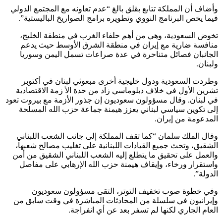
وأضاف أن المملكة تتابع بقلق بالغ “عدم تعاونه مع المجتمع الدولي
فيما يخص البرنامج النووي وتطويره برامج الصواريخ الباليستية”.
تخوض السعودية، وهي من أهم حلفاء الغرب في منطقة الخليج،
منافسة ضارية مع إيران في منطقة الشرق الأوسط حيث يدعم
الجانبان فصائل متناحرة في عدة صراعات تسمل اليمن وسوريا
ولبنان.
وطردت السعودية ودول خليجية أخرى مبعوثي لبنان في أكتوبر
تشرين الأول في خلاف دبلوماسي زاد من حدة الأ زمة الاقتصادية
في لبنان. وقال مسؤولون سعوديون إن جذور الأزمة مع بيروت تعود
إلى تكوين سياسي لبناني يعزز هيمنة جماعة حزب الله المسلحة
المدعومة من إيران.
وقال الملك سلمان “كما تقف المملكة إلى جانب الشعب اللبناني
الشقيق، وتحث جميع القيادات اللبنانية على تغليب مصالح شعبها،
والعمل على تحقيق ما يتطلع إليه الشعب اللبناني الشقيق من أمن
واستقرار ورخاء، وإيقاف هيمنة حزب الله الإرهابي على مفاصل
الدولة”.
وفي خطوة صوب تخفيف التوتر، التقى مسؤولون سعوديون
وإيرانيون في سلسلة من المحادثات المباشرة في وقت سابق من
العام الجاري لكنها لم تسفر بعد عن أي انفراجة.