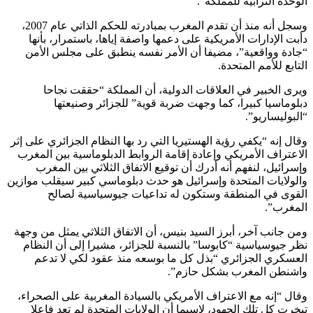
الوحدة الترابية للمملكة”.
وسجل أنه منذ أن تقدم المغرب بمبادرته للحكم الذاتي عام 2007،
دأبت الإدارات الأمريكية على دعمها واصفة إياها، باستمرار، بأنها
“جادة وواقعية”، مضيفا أن الأمر نفسه ينطبق على مجلس الأمن
التابع للأمم المتحدة.
ويرى الخبير في العلاقات الدولية، أن المملكة “حققت نجاحا
دبلوماسيا كبيرا، كما وجهت ضربة قوية” للجزائر وصنيعتها
“البوليساريو”.
وقال إنه “يكفي رؤية الهستيريا التي رد بها النظام الجزائري على إثر
الاعتراف الأمريكي وإعادة إقامة الروابط الدبلوماسية بين المغرب
وإسرائيل، لنفهم أنه أدرك أن توقيع الاتفاق الثلاثي بين المغرب
والولايات المتحدة وإسرائيل هو حدث دبلوماسي كبير سيقلب موازين
القوى في المنطقة وستكون له تداعيات جيوسياسية لصالح
المغرب”.
ومن جانب آخر، أبرز السيد بنيس، أن الاتفاق الثلاثي يمثل من وجهة
نظر جيوسياسية “كابوسا” بالنسبة للجزائر، مشيرا إلى أن النظام
العسكري الجزائري “بذل كل ما بوسعه منذ عقود لكي لا تدعم
واشنطن المغرب بشكل حازم”.
وقال “إنه مع الاعتراف الأمريكي بالسيادة المغربية على الصحراء،
تبخرت كل تلك الجهود، لاسيما أن الولايات المتحدة لم تعد فاعلا