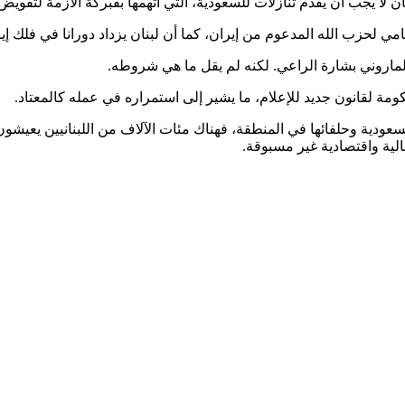
لا يجب أن يقدم تنازلات للسعودية، التي اتهمها بفبركة الأزمة لتقويض 
 لحزب الله المدعوم من إيران، كما أن لبنان يزداد دورانا في فلك إير
اروني بشارة الراعي. لكنه لم يقل ما هي شروطه.
مة لقانون جديد للإعلام، ما يشير إلى استمراره في عمله كالمعتاد.
سعودية وحلفائها في المنطقة، فهناك مئات الآلاف من اللبنانيين يعيشون
مالية واقتصادية غير مسبوقة.