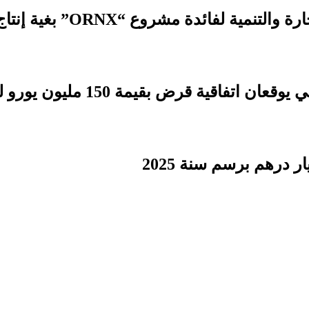
 مشروع “ORNX” بغية إنتاج الأمونيا الخضراء
بقيمة 150 مليون يورو لدعم التنمية الترابية