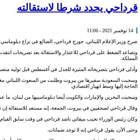
قرداحي يحدد شرطا لاستقالته
14 نوفمبر 2021 - 11:06
صرح وزير الإعلام اللبناني، جورج قرداحي، الضالع في نزاع دبلوماسي 
وتصاعد الضغط على قرداحي للاعتذار والاستقالة بعد تصريحات انتقدت في
المملكة.
وأدلى قرداحي بتصريحاته المثيرة للجدل في أغسطس قبل توليه منصبه ا
وسحبت السعودية سفيرها من بيروت وطلبت من المبعوث اللبناني مغادرة
الحاجة إليها وسط انهيار اقتصادي.
وسحبت البحرين والإمارات والكويت أيضا دبلوماسييها من لبنان، ما عم
وقال قرداحي لصحفيين في بيروت، الجمعة، إنه مستعد للاستقالة إن ت
وكان رئيس الوزراء نجيب ميقاتي ناشد قرداحي في وقت سابق القيام با
وحتى الآن، يقول قرداحي إنه لا توجد ضمانات.