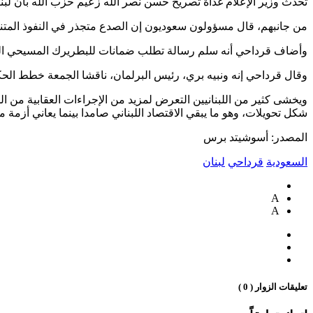
تحدث وزير الإعلام غداة تصريح حسن نصر الله زعيم حزب الله بأن لبنان 
من جانبهم، قال مسؤولون سعوديون إن الصدع متجذر في النفوذ المتنامي
وأضاف قرداحي أنه سلم رسالة تطلب ضمانات للبطريرك المسيحي الم
وقال قرداحي إنه ونبيه بري، رئيس البرلمان، ناقشا الجمعة خطط الحكو
ويخشى كثير من اللبنانيين التعرض لمزيد من الإجراءات العقابية من ال
شكل تحويلات، وهو ما يبقي الاقتصاد اللبناني صامدا بينما يعاني أزمة 
المصدر: أسوشيتد برس
السعودية
قرداحي
لبنان
A
A
تعليقات الزوار ( 0 )