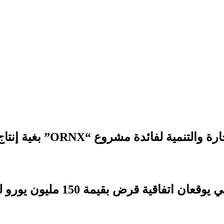
 مشروع “ORNX” بغية إنتاج الأمونيا الخضراء
بقيمة 150 مليون يورو لدعم التنمية الترابية