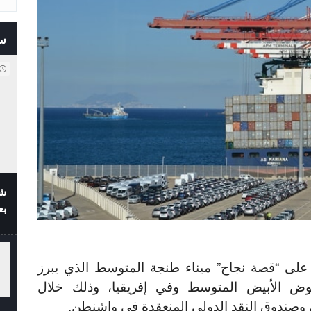
س
شف
بع
على “قصة نجاح” ميناء طنجة المتوسط الذي يبرز
حوض الأبيض المتوسط وفي إفريقيا، وذلك خلال
ي وصندوق النقد الدولي المنعقدة في واشنطن.