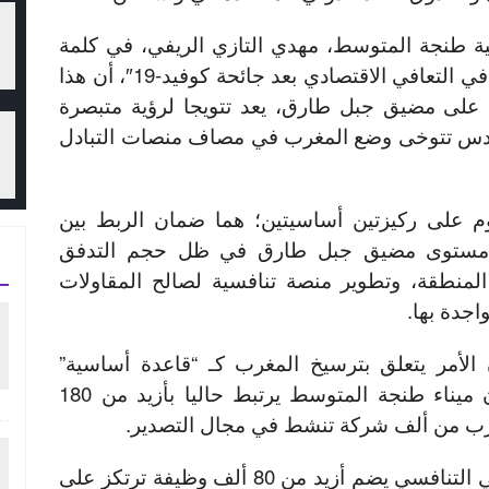
ائية طنجة المتوسط، مهدي التازي الريفي، في كلمة
خلال لقاء حول “مساهمة التجارة في التعافي الاقتصادي بعد جائحة كوفيد-19″، أن هذا
 على مضيق جبل طارق، يعد تتويجا لرؤية متبصرة
ادس تتوخى وضع المغرب في مصاف منصات التبادل
قوم على ركيزتين أساسيتين؛ هما ضمان الربط بين
على مستوى مضيق جبل طارق في ظل حجم التدفق
المنطقة، وتطوير منصة تنافسية لصالح المقاولات
جدة بها.
الأمر يتعلق بترسيخ المغرب كـ “قاعدة أساسية”
للصادرات الدولية، مشيرا إلى أن ميناء طنجة المتوسط يرتبط حاليا بأزيد من 180
قرب من ألف شركة تنشط في مجال التصدير.
وأشار إلى أن هذا القطب الإقليمي التنافسي يضم أزيد من 80 ألف وظيفة ترتكز على