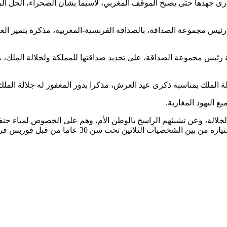
جهدها حتى يصبح الموقف المغربي، لاسيما بشأن الصحراء، الحل المعق
س مجموعة الصداقة، بالصداقة الفرنسية-المغربية، مذكرة بتميز العلاق
س مجموعة الصداقة، على تجديد صداقتها للمملكة ولجلالة الملك، معربة
 الملك بمناسبة ذكرى عيد العرش، مذكرا بدور المغفور له جلالة الملك 
 اليهود المغاربة.
 الجلالة، وعن تشبثهم الراسخ بالوطن الأم، وهم على الخصوص لمياء ح
شخصيات الثلاثين تحت سن 30 عاما من قبل فوربس فرنسا.