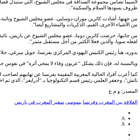
لاسيما تضامن مجموعة الصداقة في مجلس الشيوخ، التي ستبذل قصارى 
ظروف يسودها السلام والسكينة”.
من جهتها، أشادت كاثرين موران-دوسايي، عضو مجلس الشيوخ ونائبة-رئي
من الأشياء الأخرى، القيم، الذكريات والمشاريع أيضا”.
من جانبها، حرصت كاثرين دوما، عضو مجلس الشيوخ عن باريس، نائبة رئي
لفعله سويا، والذين فعلا الكثير من أجل مستقبل مثمر”.
بدوره، هنأ رئيس الكنيس اليهودي المركزي بفرنسا، جويل ميرغي، جلالة
وبالنسبة له، فإن ذلك يشكل “عربون وفاء لا يمحى أثره” في نفوس جميع
كما أعرب أفراد الجالية المغربية المقيمة بفرنسا عن تهانيهم لصاحب
تاتش”، وجعفر العلمي رئيس قسم التكنولوجيا بـ “أدرايفر”، الذي تم اختياره من بين ال
المصدر: و م ع
العلاقة بين المغرب وفرنسا
بنموسى
سفير المغرب في باريس
A
A