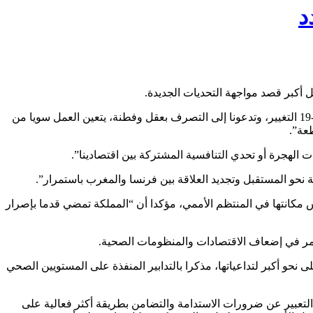
د
 أكبر قصد مواجهة التحديات الجديدة.
وقال السيد بنموسى في شريط فيديو أنجزته السفارة بمناسبة الذكرى الـ 22 لعيد العرش المجيد، إنه “في الوقت الذي تفرض فيه أزمة كوفيد-19 التغيير، وتدعونا إلى التصرف بعقل وفطنة، يتعين العمل سويا من
عة”.
 الهجرة أو تحدي التنافسية المشتركة بين اقتصادينا”.
ة نحو المستقبل وتجديد العلاقة بين فرنسا والمغرب باستمرار”.
مكانتها في المنتظم الأممي، مؤكدا أن “المملكة تمضي قدما بإصرار
 نحو أكبر لتداعياتها، مذكرا بالتدابير المنفذة على المستويين الصحي
لتعبير عن ضرورات الاستدامة والتضامن بطريقة أكثر فعالية على