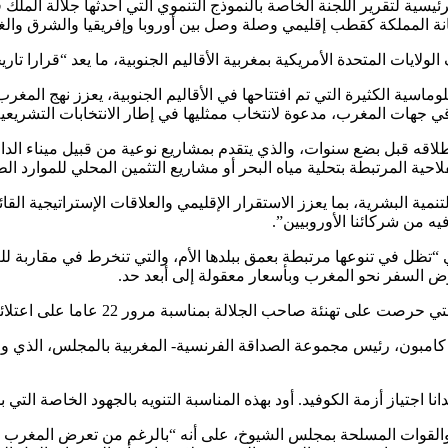
لرئيسية لتقرير اللجنة الخاصة بالنموذج التنموي التي أحدثها جلالة ال
انة المملكة كقطب إقليمي وصلة وصل بين أوروبا وإفريقيا والشرق وال
ات المتحدة الأمريكية بمغربية الأقاليم الجنوبية، ما يعد “قرارا تاريخيا
ماسية الكثيرة التي تم افتتاحها في الأقاليم الجنوبية، يعزز نهج المغرب
ت المغرب، مدعوة لانتخاب ممثليها في إطار الانتخابات التشريعية والجهوية وال
إطلاقه قبل بضع سنوات، والذي يتقدم بمشاريع نوعية من قبيل ميناء ال
احية المرتبطة بتحلية مياه البحر أو مشاريع التثمين المحلي للموارد الط
ية البشرية، بما يعزز الاستقرار الإقليمي والعلاقات الإستراتيجية القائم
 من شركائنا الأوروبيين”.
ي “تظل في تنوعها مرتبطة بعمق ببلدها الأم، والتي تنخرط في مقاربة لل
 السفر نحو المغرب وبأسعار معقولة إلى أبعد حد.
نئة صاحب الجلالة بمناسبة مرور 22 عاما على اعتلائه العرش.
دانا اجتياز أزمة الكوفيد. أود بهذه المناسبة التنويه بالجهود الخاصة الت
والقوات المسلحة بمجلس الشيوخ، على أنه “بالرغم من تعرض المغرب له