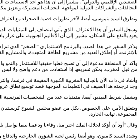
الصعيدين الإقليمي والدولي”، مشيرا إلى أن هذا هو أحد الاستنتاجات ا
التحالفات والشراكات الدولية لمواجهة التحديات المشتركة وتعزيز مك
وتطرق السيد بنموسى، أيضا، لآخر تطورات قضية الصحراء مع اعتراف الولاي
وسجل السفير أن هذا الاعتراف، الذي يأتي لينضاف إلى التمثيليات الدبلو
يعود بالنفع على السكان، مشيرا إلى أن الأقاليم الجنوبية، على غرار باقي جها
وذكر السفير في هذا الصدد، بالبرنامج الاستثماري “الضخم” الذي تم 
بالإنترنت، أو إطلاق العديد من مشاريع الطاقة المتجددة، والمشاريع الفل
وأكد أن المنطقة مدعوة إلى أن تصبح قطبا حقيقيا للاستثمار والنمو والتنم
من قبل المغرب، يمكن تسريعها إذا استفادت من دعم واضح ولا لبس فيه
وأشاد في ذات الآن بالجالية المغربية الكبيرة المقيمة في فرنسا، والت
وجد ترجمته هذا الصيف في التعليمات الموجهة قصد توسيع نطاق عروض
ويشمل شريط الفيديو، أيضا، متمنيات عدد من الشخصيات الفرنسية التي حرصت على ته
المجموعة، تهانيه الحارة.
وقال “أود أن أؤكد لجلالة الملك احترامنا، وفاءنا ودعمنا بينما يواصل بل
وشدد السيد كامبون، وهو أيضا رئيس لجنة الشؤون الخارجية والدفاع 