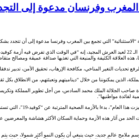
ن المغرب وفرنسان مدعوة إلى التجد
“الاستثنائية” التي تجمع بين المغرب وفرنسا مدعوة إلى أن تتجدد بشكل
 هذه العلاقة الكثيفة والمنيعة التي تغذيها صداقة عميقة ومصالح متقاط
 تحديات التغير المناخي، مكافحة الإرهاب، تحقيق الأمن، تدبير تدفقات
كة، الذين يمكنوننا من خلال “ديناميتهم وتعبئتهم، من الانطلاق بكل ثق
ة صاحب الجلالة الملك محمد السادس، من أجل تطوير المملكة وتكريس 
ة لفائدة مواطنيها”.
حية المترتبة عن “كوفيد-19″، التي تستمر في إضعاف الاقتصادات والمنظومات الصحية.
حت الحد من آثار هذه الأزمة وحماية السكان الأكثر هشاشة والمعرضين على
 ملامح عالم جديد، حيث ينبغي أن يكون النمو أكثر شمولا، حيث يتم ا