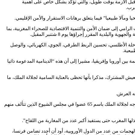
ملك قبل الأزمة بوقت طويل، والتي تؤكد بشكل خاص على أهمية
غرب.
 ومآلا طبيعيا” فيما يتعلق برهانات الاستقرار والأمن الإقليمي.
 الرامي إلى ضمان الأمن والتنمية الاقتصادية للصحراء المغربية، بما
بلدية المقرر إجراؤها يوم 8 شتنبر المقبل.
داخلة الأطلسي، تحسين الربط الطرقي، الجوي، الكهربائي، والوصل
بيعية.
ة بين أوروبا وإفريقيا، مشيرا إلى أن هذه “الدينامية المدعومة ذاتيا
عيش المشترك، مذكرا بأنها تحظى بالعناية السامية لجلالة الملك، ما
ويتعلق الأمر، على الخصوص، بكل من عضو مجلس الشيوخ كريستيان كامبون، رئيس مجموعة الصداقة الفرنسية- المغربية بالمجلس، الذي وجه لجلالة الملك باسم 65 عضوا في مجلس الشيوخ الذين تتألف منهم
ي بذلها المغرب حتى يستفيد أكبر عدد من المغاربة من اللقاح”.
جمات من عدد من الدول الأوروبية، أود أن أجدد تضامن فرنسا،