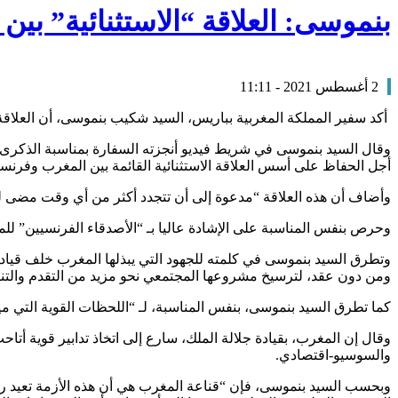
بنموسى: العلاقة “الاستثنائية” بي
2 أغسطس 2021 - 11:11
أكد سفير المملكة المغربية بباريس، السيد شكيب بنموسى، أن العلاقة 
أجل الحفاظ على أسس العلاقة الاستثنائية القائمة بين المغرب وفرنسا،
وأضاف أن هذه العلاقة “مدعوة إلى أن تتجدد أكثر من أي وقت مضى لرفع
وحرص بنفس المناسبة على الإشادة عاليا بـ “الأصدقاء الفرنسيين” للممل
وتطرق السيد بنموسى في كلمته للجهود التي يبذلها المغرب خلف قياد
ومن دون عقد، لترسيخ مشروعها المجتمعي نحو مزيد من التقدم والتنمي
كما تطرق السيد بنموسى، بنفس المناسبة، لـ “اللحظات القوية التي ميزت هذا العام”، بدءا بالأزمة الص
وقال إن المغرب، بقيادة جلالة الملك، سارع إلى اتخاذ تدابير قوية أتا
والسوسيو-اقتصادي.
وبحسب السيد بنموسى، فإن “قناعة المغرب هي أن هذه الأزمة تعيد رسم