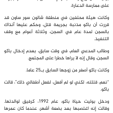
على ممارسة الدعارة.
وكانت هيئة محلفين في منطقة شالون سور ساون قد
قررت أن باكو مذنبة بجريمة قتل، وحكم عليها آنذاك
بالسجن لمدة عام في السجن، وثلاثة أعوام مع وقف
التنفيذ.
وطالب المدعي العام، في وقت سابق، بعدم إدخال باكو
السجن، وقال إنه لا يراها خطرا على المجتمع.
وكانت باكو أصغر من زوجها السابق بـ25 عاما.
“نعم، قتلته، لكني لو لم أفعل، لفعل أطفالي ذلك”، قالت
باكو.
ودخل بوليت حياة باكو، عام 1992، كرفيق لوالدتها.
وقالت إنه اغتصبها بعد بضعة أشهر، عندما كان عمرها