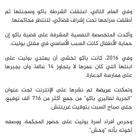
وفي العام التالي، اعتقلت الشرطة باكو وسجنتها ثم
أطلقت سراحها تحت إشراف قضائي، لتنتظر محاكمتها.
وأكدت المتخصصة النفسية المشرفة على قضية باكو إن
حماية الأطفال كانت السبب الأساسي في مقتل بوليت.
وفي 2016، كانت باكو تخشى أن يعتدي بوليت على
ابنتها التي كان عمرها لا يتجاوز 14 عااما، وأن يجبرها
على ممارسة الدعارة.
وتمكنت
عريضة
تم نشرها على الإنترنت تحت عنوان
“الحرية لفاليري باكو” من جمع أكثر من 716 ألف توقيع،
حتى صباح السبت بتوقيت غرينتش.
وحرص أفراد أسرة بوليت على حضور المحكمة، ووصفه
أخوته بأنه “وحش”.