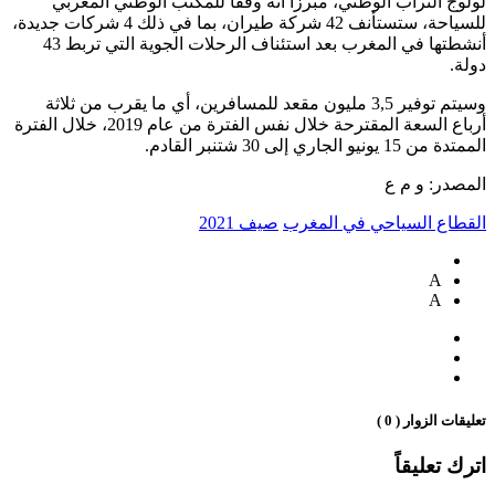
لولوج التراب الوطني، مبرزا أنه وفقا للمكتب الوطني المغربي
للسياحة، ستستأنف 42 شركة طيران، بما في ذلك 4 شركات جديدة،
أنشطتها في المغرب بعد استئناف الرحلات الجوية التي تربط 43
دولة.
وسيتم توفير 3,5 مليون مقعد للمسافرين، أي ما يقرب من ثلاثة
أرباع السعة المقترحة خلال نفس الفترة من عام 2019، خلال الفترة
الممتدة من 15 يونيو الجاري إلى 30 شتنبر القادم.
المصدر: و م ع
القطاع السياحي في المغرب
صيف 2021
A
A
تعليقات الزوار ( 0 )
اترك تعليقاً