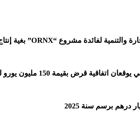
 مشروع “ORNX” بغية إنتاج الأمونيا الخضراء
بقيمة 150 مليون يورو لدعم التنمية الترابية