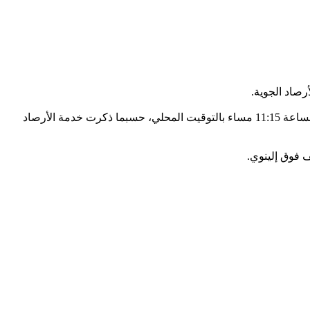
صاد الجوية.
وحثت السلطات السكان، الذين يعيشون بالقرب من مدينتي دارين وبور ريدج، على بعد نحو 32 كيلومترا جنوب غربي شيكاغو – على الاحتماء الساعة 11:15 مساء بالتوقيت المحلي، حسبما ذكرت خدمة الأرصاد
 فوق إلينوي.