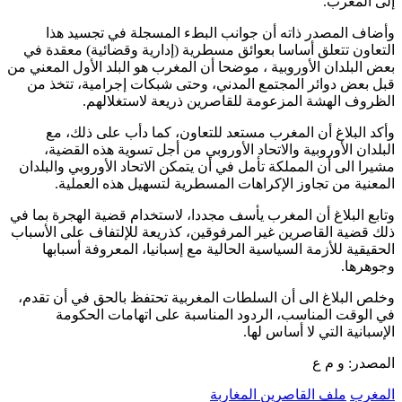
إلى المغرب.
وأضاف المصدر ذاته أن جوانب البطء المسجلة في تجسيد هذا
التعاون تتعلق أساسا بعوائق مسطرية (إدارية وقضائية) معقدة في
بعض البلدان الأوروبية ، موضحا أن المغرب هو البلد الأول المعني من
قبل بعض دوائر المجتمع المدني، وحتى شبكات إجرامية، تتخذ من
الظروف الهشة المزعومة للقاصرين ذريعة لاستغلالهم.
وأكد البلاغ أن المغرب مستعد للتعاون، كما دأب على ذلك، مع
البلدان الأوروبية والاتحاد الأوروبي من أجل تسوية هذه القضية،
مشيرا الى أن المملكة تأمل في أن يتمكن الاتحاد الأوروبي والبلدان
المعنية من تجاوز الإكراهات المسطرية لتسهيل هذه العملية.
وتابع البلاغ أن المغرب يأسف مجددا، لاستخدام قضية الهجرة بما في
ذلك قضية القاصرين غير المرفوقين، كذريعة للإلتفاف على الأسباب
الحقيقية للأزمة السياسية الحالية مع إسبانيا، المعروفة أسبابها
وجوهرها.
وخلص البلاغ الى أن السلطات المغربية تحتفظ بالحق في أن تقدم،
في الوقت المناسب، الردود المناسبة على اتهامات الحكومة
الإسبانية التي لا أساس لها.
المصدر: و م ع
المغرب
ملف القاصرين المغاربة