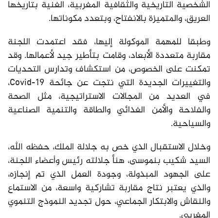
الشخصية التاريخية والثقافية المغربية، الغنية بتاريخها
العريق، والمتميزة بالانفتاح، وبتعدد مكوناتها.
وطبقا للمهمة الموكولة إليها، فقد اعتمدت اللجنة
مقاربة متعددة الأبعاد، وقامت بتأطير جيد لأعمالها. وقد
تمكنت على الخصوص، من استكشاف وتدارس التحديات
والتغييرات الجديدة التي نتجت عن جائحة Covid-19،
في العديد من المجالات الاستراتيجية، مثل الصحة
والفلاحة والأمن الغذائي والطاقة والتنمية الصناعية
والسياحية.
وخلال الاستقبال الذي خص به جلالة الملك، حفظه الله،
السيد شكيب بنموسى، هنأ جلالته رئيس وأعضاء اللجنة،
على الجهود المبذولة، وجودة العمل الذي تم إنجازه،
والذي يعتبر نتاج مقاربة تشاركية واسعة، من الاستماع
والنقاش والابتكار الجماعي، حول تجديد النموذج التنموي
المغربي.