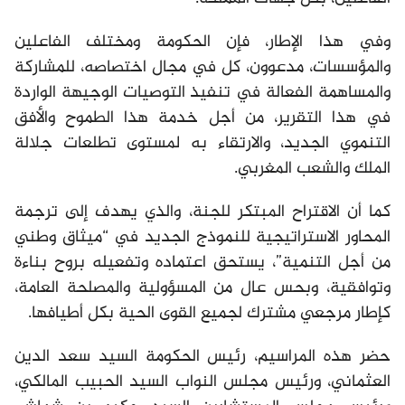
وفي هذا الإطار، فإن الحكومة ومختلف الفاعلين
والمؤسسات، مدعوون، كل في مجال اختصاصه، للمشاركة
والمساهمة الفعالة في تنفيذ التوصيات الوجيهة الواردة
في هذا التقرير، من أجل خدمة هذا الطموح والأفق
التنموي الجديد، والارتقاء به لمستوى تطلعات جلالة
الملك والشعب المغربي.
كما أن الاقتراح المبتكر للجنة، والذي يهدف إلى ترجمة
المحاور الاستراتيجية للنموذج الجديد في “ميثاق وطني
من أجل التنمية”، يستحق اعتماده وتفعيله بروح بناءة
وتوافقية، وبحس عال من المسؤولية والمصلحة العامة،
كإطار مرجعي مشترك لجميع القوى الحية بكل أطيافها.
حضر هذه المراسيم، رئيس الحكومة السيد سعد الدين
العثماني، ورئيس مجلس النواب السيد الحبيب المالكي،