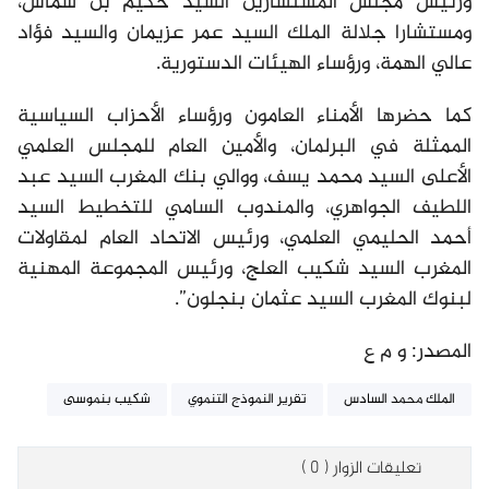
ورئيس مجلس المستشارين السيد حكيم بن شماش،
ومستشارا جلالة الملك السيد عمر عزيمان والسيد فؤاد
عالي الهمة، ورؤساء الهيئات الدستورية.
كما حضرها الأمناء العامون ورؤساء الأحزاب السياسية
الممثلة في البرلمان، والأمين العام للمجلس العلمي
الأعلى السيد محمد يسف، ووالي بنك المغرب السيد عبد
اللطيف الجواهري، والمندوب السامي للتخطيط السيد
أحمد الحليمي العلمي، ورئيس الاتحاد العام لمقاولات
المغرب السيد شكيب العلج، ورئيس المجموعة المهنية
لبنوك المغرب السيد عثمان بنجلون”.
المصدر: و م ع
الملك محمد السادس
تقرير النموذج التنموي
شكيب بنموسى
تعليقات الزوار ( 0 )