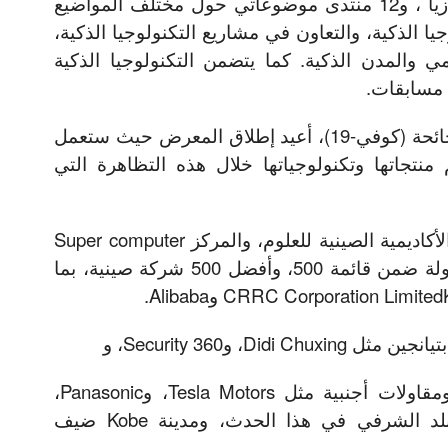
ويتضمن هذا الحدث 18 منتدا موازيا ، و12 منتدى موضوعاتي حول مختلف المواضيع
يا الذكية، والتعاون في مشاريع التكنولوجيا الذكية،
مي والمدن الذكية. كما يتضمن التكنولوجيا الذكية
وبفضل صمود البلاد في مواجهة جائحة (كوفي-19)، أعيد إطلاق المعرض حيث ستعمل
 منتجاتها وتكنولوجياتها خلال هذه التظاهرة التي
ومن بينها، 24 منظمة بحثية مثل الأكاديمية الصينية للعلوم، والمركز Super computer
Center، وجامعة نانكاي، و45 مقاولة ضمن قائمة 500، وأفضل 500 شركة صينية، بما
Did، و360 Security، و
Tianjin Port (Group) Co Ltd، ومقاولات أجنبية مثل Tesla Motors، وPanasonic،
بالإضافة إلى رواق سنغافورة، بلد الشرفي في هذا الحدث، ومدينة Kobe ضيف