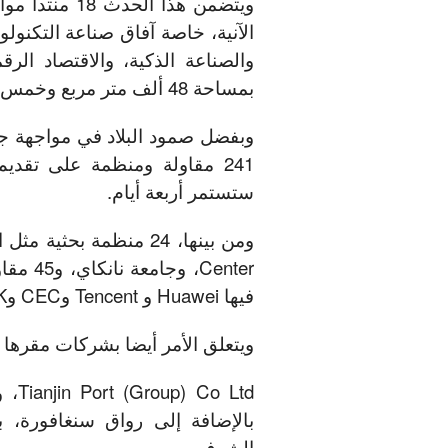
الآنية، خاصة آفاق صناعة التكنولوج
والصناعة الذكية، والاقتصاد الرق
بمساحة 48 ألف متر مربع وخمس مسابقات.
241 مقاولة ومنظمة على تقديم
ستستمر أربعة أيام.
فيها Huawei و Tencent وCEC وCRRC Corporation LimitedK وAlibaba.
ويتعلق الأمر أيضا بشركات مقرها بتيانجين مثل i Chuxing
الشرف.