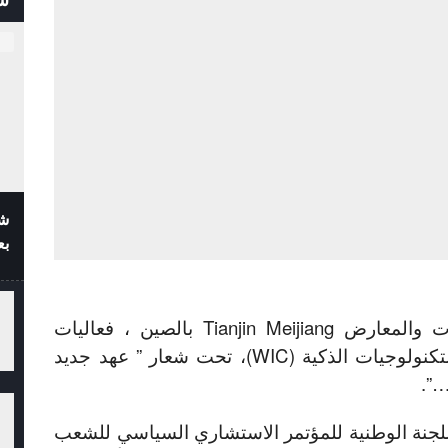
شف
بع
انطلقت الجمعة بمركز المؤتمرات والمعارض Tianjin Meijiang بالصين ، فعاليات
المؤتمر العالمي الخامس حول التكنولوجيات الذكية (WIC)، تحت شعار ” عهد جديد
…”.
اللجنة الوطنية للمؤتمر الاستشاري السياسي للشعب