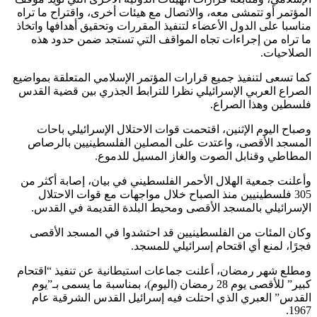
المؤتمر أو تتمشى معه، والاتصال مع هيئات أخرى، واقتراح ما تراه
مناسبا على الدول الأعضاء لتنفيذ المقررات وتحقيق أهدافها واتخاذ
ما تراه من إجراءات تجاه المواقف التي تستجد ضمن حدود هذه
الصلاحيات.
كما تسعى لتنفيذ جميع قرارات المؤتمر الإسلامي المتعلقة بمواضيع
الصراع العربي الإسرائيلي نظرا للترابط الجذري بين قضية القدس
فلسطين وهذا الصراع.
وصباح اليوم الإثنين، اقتحمت قوات الاحتلال الإسرائيلي باحات
المسجد الأقصى، واعتدت على المصلين الفلسطينيين بالرصاص
المطاطي وقنابل الصوت والغاز المسيل للدموع.
وأعلنت جمعية الهلال الأحمر الفلسطيني في بيان، إصابة أكثر من
305 فلسطينيين منذ الصباح خلال مواجهات مع قوات الاحتلال
الإسرائيلي بالمسجد الأقصى ومحيط البلدة القديمة في القدس.
وكان المئات من الفلسطينيين قد احتشدوا في المسجد الأقصى
فجرًا، لمنع أي اقتحام إسرائيلي للمسجد.
ومطلع شهر رمضان، أعلنت جماعات استيطانية عن تنفيذ “اقتحام
كبير” للأقصى يوم 28 رمضان (اليوم)، بمناسبة ما يسمى بـ”يوم
القدس” العبري الذي احتلت فيه إسرائيل القدس الشرقية عام
1967.