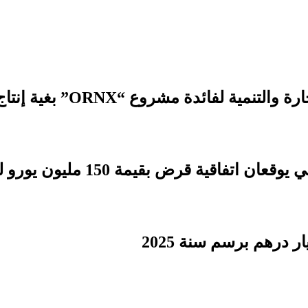
 مشروع “ORNX” بغية إنتاج الأمونيا الخضراء
بقيمة 150 مليون يورو لدعم التنمية الترابية