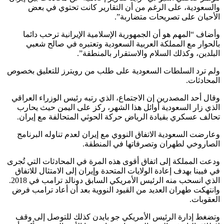
والسعودية، على الرغم من أن التقارير كانت تحتوي في بعض
الأحيان على تصريحات متضاربة”.
وأضاف “المهم هو أن الجمهورية الإسلامية الإيرانية ترحب دائما
بالحوار مع المملكة العربية السعودية وتعتبره في صالح شعبي
البلدين، وكذلك السلام والاستقرار بالمنطقة”.
ولم ترد السلطات السعودية على طلب من رويترز للتعليق بخصوص
المحادثات.
وقال أحد المصدرين إن الاجتماع، الذي رتبه رئيس الوزراء العراقي
الذي زار السعودية أوائل هذا الشهر، ركز على اليمن حيث يحارب
تحالف عسكري بقيادة الرياض حركة الحوثي المتحالفة مع إيران.
وعارضت السعودية الاتفاق النووي مع إيران لعدم تناوله البرنامج
الصاروخي لطهران وتصرفاتها في المنطقة.
ودعت المملكة إلى اتفاق أقوى هذه المرة في المحادثات التي تُجرى
في فيينا بهدف إعادة الولايات المتحدة وإيران إلى الامتثال للاتفاق
الذي انسحب منه الرئيس الأمريكي السابق دونالد ترامب في 2018.
وانتهكت طهران العديد من القيود النووية بعد أن أعاد ترامب فرض
العقوبات.
وتضغط إدارة الرئيس الأمريكي جو بايدن كذلك للتوصل إلى وقف