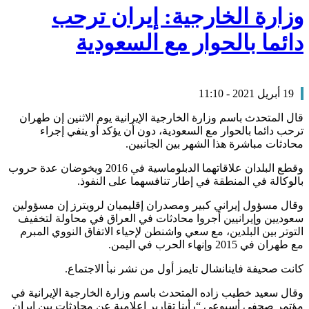
وزارة الخارجية: إيران ترحب
دائما بالحوار مع السعودية
19 أبريل 2021 - 11:10
قال المتحدث باسم وزارة الخارجية الإيرانية يوم الاثنين إن طهران
ترحب دائما بالحوار مع السعودية، دون أن يؤكد أو ينفي إجراء
محادثات مباشرة هذا الشهر بين الجانبين.
وقطع البلدان علاقاتهما الدبلوماسية في 2016 ويخوضان عدة حروب
بالوكالة في المنطقة في إطار تنافسهما على النفوذ.
وقال مسؤول إيراني كبير ومصدران إقليميان لرويترز إن مسؤولين
سعوديين وإيرانيين أجروا محادثات في العراق في محاولة لتخفيف
التوتر بين البلدين، مع سعي واشنطن لإحياء الاتفاق النووي المبرم
مع طهران في 2015 وإنهاء الحرب في اليمن.
كانت صحيفة فاينانشال تايمز أول من نشر نبأ الاجتماع.
وقال سعيد خطيب زاده المتحدث باسم وزارة الخارجية الإيرانية في
مؤتمر صحفي أسبوعي “رأينا تقارير إعلامية عن محادثات بين إيران