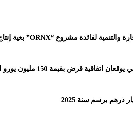
 مشروع “ORNX” بغية إنتاج الأمونيا الخضراء
بقيمة 150 مليون يورو لدعم التنمية الترابية