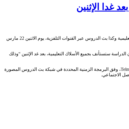
د غدا الإثنين
أعلنت وزارة التربية الوطنية والتكوين المهني والتعليم العالي والبحث العلمي، قطاع التربية الوطنية، عن استئناف الدراسة بجميع الأسلاك التعليمية وكذا بث الدروس عبر القنوات التلفزية، يوم الاثنين 22 مارس
أن الدراسة ستستأنف بجميع الأسلاك التعليمية، بعد غد الإثنين “وذلك
كما سيتم، يضيف البلاغ، استئناف بث الدروس عن بعد، عبر القنوات التلفزية “الثقافية” و”العيون” و”الأمازيغية”، وكذا من خلال بوابة TelmidTICE، وفق البرمجة الزمنية المحددة في شبكة بث الدروس المصورة