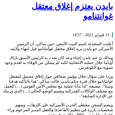
بايدن يعتزم إغلاق معتقل
غوانتنامو
13 فبراير 2021 - 14:57
أعلنت المتحدثة باسم البيت الأبيض، جين ساكي، أن الرئيس
الأميركي جو بايدن يريد إغلاق معتقل غوانتانامو قبل انتهاء ولايته.
وبذلك ي عيد بايدن إحياء وعد كان تعه د به الرئيس الأسبق باراك
أوباما خلال حملته الانتخابية لكنه لم يتمكن من الوفاء به لعدم وجود
تسوية مع الكونغرس.
وردا على سؤال خلال مؤتمر صحافي حول إغلاق محتمل لمعتقل
غوانتانامو خلال فترة حكم بايدن، قالت ساكي “هذا بالتأكيد هدفنا
ونيتنا”، مضيفة “لذا بدأنا عملية مع مجلس الأمن القومي (…) للعمل
مع مختلف الوكالات الفدرالية وتقييم الوضع الحالي (…) الذي ورثناه
عن الإدارة السابقة”.
ويضم السجن معتقلي الحرب الأميركية على الإرهاب، وبينهم
شخصيات بارزة في تنظيم (القاعدة) والعقل المدبر المزعوم وراء
هجمات 11 شتنبر 2001، خالد شيخ محمد.