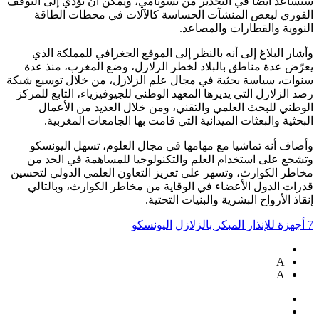
ستساعد أيضا في التحذير من تسونامي، ويمكن أن تؤدي إلى التوقف
الفوري لبعض المنشآت الحساسة كالآلات في محطات الطاقة
النووية والقطارات والمصاعد.
وأشار البلاغ إلى أنه بالنظر إلى الموقع الجغرافي للمملكة الذي
يعرّض عدة مناطق بالبلاد لخطر الزلازل، وضع المغرب، منذ عدة
سنوات، سياسة بحثية في مجال علم الزلازل، من خلال توسيع شبكة
رصد الزلازل التي يديرها المعهد الوطني للجيوفيزياء، التابع للمركز
الوطني للبحث العلمي والتقني، ومن خلال العديد من الأعمال
البحثية والبعثات الميدانية التي قامت بها الجامعات المغربية.
وأضاف أنه تماشيا مع مهامها في مجال العلوم، تسهل اليونسكو
وتشجع على استخدام العلم والتكنولوجيا للمساهمة في الحد من
مخاطر الكوارث، وتسهر على تعزيز التعاون العلمي الدولي لتحسين
قدرات الدول الأعضاء في الوقاية من مخاطر الكوارث، وبالتالي
إنقاذ الأرواح البشرية والبنيات التحتية.
7 أجهزة للإنذار المبكر بالزلازل
اليونسكو
A
A