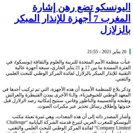
اليونسكو تضع رهن إشارة
المغرب 7 أجهزة للإنذار المبكر
بالزلازل
26 يناير 2021 - 21:55
عبأت منظمة الأمم المتحدة للتربية والعلوم والثقافة (يونسكو)، في
الفترة الممتدة ما بين 17 و 21 يناير الجاري، سبعة أجهزة عالية
التقنية للإنذار المبكر بالزلازل لفائدة المركز الوطني للبحث العلمي
والتقني.
وذكر بلاغ للمنظمة الأممية أن هذه الأجهزة، التي تم تركيب أحدها في
المعهد الوطني للجيوفيزياء، والـ6 الأخرى بمدن القنيطرة والعرائش
وطنجة والحسيمة والناظور وفاس، ستتيح إمكانية رصد الزلازل قبل
حدوثها وإطلاق رسائل تحذير عبر مكبرات الصوت.
وأشار المصدر ذاته إلى أن هذه المعدات، وهي ثمرة تعبئة مكتب
اليونسكو للمغرب العربي لتبرع قدمته الشركة اليابانية “Challenge
Company Limited” لفائدة المركز الوطني للبحث العلمي والتقني،