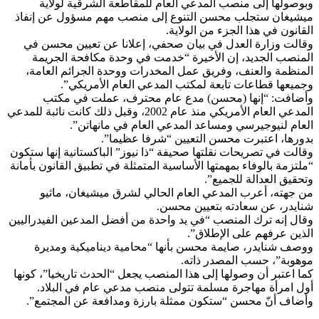
وبوصولها إلى منصب المدعي العام للمقاطعة الشرقية لولاية
ميشيغان ستجلب محسن التنوع إلى منصب مهم مسؤول عن إنفاذ
القانون في هذا الجزء من الولاية.
وقالت وزارة العدل في بيان صحفي، إعلانا عن تعيين محسن في
المنصب الجديد، إن الأخيرة “خدمت في وحدة مكافحة الجريمة
المنظمة والعنف، وفريق عمل المخدرات ووحدة الجرائم العامة،
وجميعها قطاعات تابعة لمكتب المدعي العام الأمريكي”.
وأضافت: “إنها (محسن) مدع عام محترف، عملت في مكتب
المدعي العام الأمريكي منذ عام 2002، وقبل ذلك كانت نائبة للمدعي
العام لنيوجيرسي ومساعد المدعي العام في مانهاتن”.
بدورها، اعتبرت محسن التعيين “شرفا عظيما”.
وقالت في تصريحات نقلتها صحيفة “ذا نيوز” الباكستانية إنها ستكون
“ملتزمة بالوفاء بمهمتها الأساسية المتمثلة في تطبيق القانون بأمانة
وتحقيق العدالة للجميع”.
من جهته، أعرب المدعي العام الحالي لشرق ميشيغان، ماثيو
شنايدر، عن سعادته بتعيين محسن.
وقال إنه ترك المنصب “في يد واحدة من أفضل المدعين الفيدراليين
الذين عرفهم على الإطلاق”.
ووصف شنايدر، صايمة محسن بأنها “محامية ديناميكية ومديرة
موهوبة”، حسب المصدر ذاته.
كما اعتبر أن وصولها إلى هذا المنصب يجعل “الحدث تاريخيا”، كونها
أول امرأة مهاجرة مسلمة تتولى منصب مدعي عام في البلاد.
وأضاف أنّ محسن “ستكون ممثلة بارزة ومدافعة عن المجتمع”.