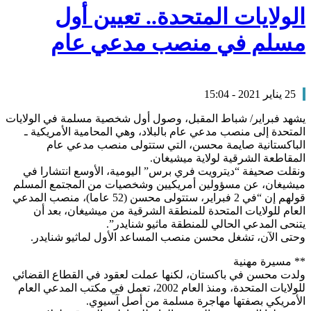
الولايات المتحدة.. تعيين أول
مسلم في منصب مدعي عام
25 يناير 2021 - 15:04
يشهد فبراير/ شباط المقبل، وصول أول شخصية مسلمة في الولايات
المتحدة إلى منصب مدعي عام بالبلاد، وهي المحامية الأمريكية ـ
الباكستانية صايمة محسن، التي ستتولى منصب مدعي عام
المقاطعة الشرقية لولاية ميشيغان.
ونقلت صحيفة “ديترويت فري برس” اليومية، الأوسع انتشارا في
ميشيغان، عن مسؤولين أمريكيين وشخصيات من المجتمع المسلم
قولهم إن “في 2 فبراير، ستتولى محسن (52 عاما)، منصب المدعي
العام للولايات المتحدة للمنطقة الشرقية من ميشيغان، بعد أن
يتنحى المدعي الحالي للمنطقة ماثيو شنايدر”.
وحتى الآن، تشغل محسن منصب المساعد الأول لماثيو شنايدر.
** مسيرة مهنية
ولدت محسن في باكستان، لكنها عملت لعقود في القطاع القضائي
للولايات المتحدة، ومنذ العام 2002، تعمل في مكتب المدعي العام
الأمريكي بصفتها مهاجرة مسلمة من أصل آسيوي.