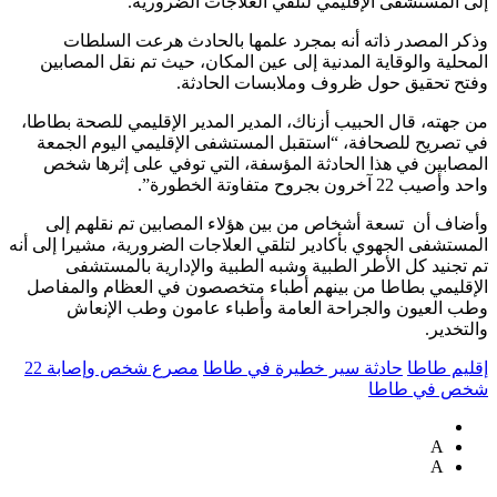
إلى المستشفى الإقليمي لتلقي العلاجات الضرورية.
وذكر المصدر ذاته أنه بمجرد علمها بالحادث هرعت السلطات
المحلية والوقاية المدنية إلى عين المكان، حيث تم نقل المصابين
وفتح تحقيق حول ظروف وملابسات الحادثة.
من جهته، قال الحبيب أزناك، المدير المدير الإقليمي للصحة بطاطا،
في تصريح للصحافة، “استقبل المستشفى الإقليمي اليوم الجمعة
المصابين في هذا الحادثة المؤسفة، التي توفي على إثرها شخص
واحد وأصيب 22 آخرون بجروح متفاوتة الخطورة”.
وأضاف أن تسعة أشخاص من بين هؤلاء المصابين تم نقلهم إلى
المستشفى الجهوي بأكادير لتلقي العلاجات الضرورية، مشيرا إلى أنه
تم تجنيد كل الأطر الطبية وشبه الطبية والإدارية بالمستشفى
الإقليمي بطاطا من بينهم أطباء متخصصون في العظام والمفاصل
وطب العيون والجراحة العامة وأطباء عامون وطب الإنعاش
والتخدير.
إقليم طاطا
حادثة سير خطيرة في طاطا
مصرع شخص وإصابة 22
شخص في طاطا
A
A