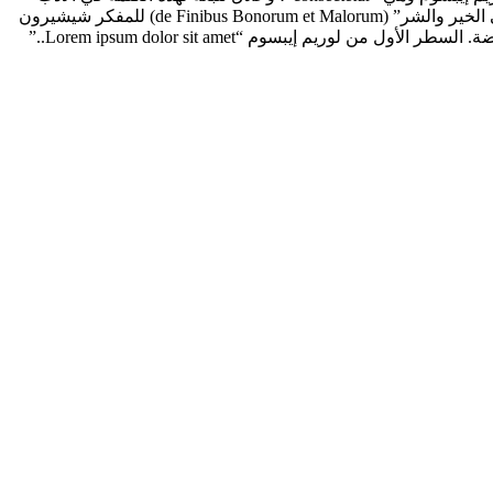
اللاتيني اكتشف المصدر الغير قابل للشك. فلقد اتضح أن كلمات نص لوريم إيبسوم تأتي من الأقسام 1.10.32 و 1.10.33 من كتاب “حول أقاصي الخير والشر” (de Finibus Bonorum et Malorum) للمفكر شيشيرون
(Cicero) والذي كتبه في عام 45 قبل الميلاد. هذا الكتاب هو بمثابة مقالة علمية مطولة في نظرية الأخلاق، وكان له شعبية كبيرة في عصر النهضة. السطر الأول من لوريم إيبسوم “Lorem ipsum dolor sit amet..”