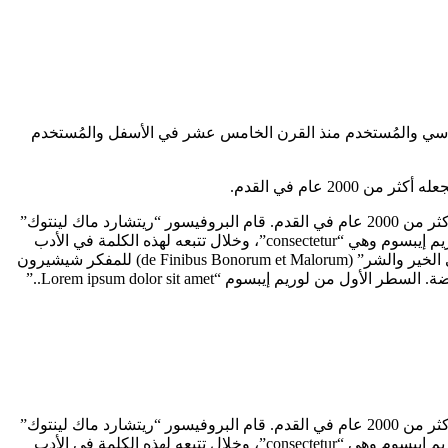
ياسي والمُستخدم منذ القرن الخامس عشر في الأسفل والمُستخدم
خلافاَ للاعتقاد السائد فإن لوريم إيبسوم ليس نصاَ عشوائياً، بل إن له جذور في الأدب اللاتيني الكلاسيكي منذ العام 45 قبل الميلاد، مما يجعله أكثر من 2000 عام في القدم. قام البروفيسور “ريتشارد ماك لينتوك”
(Richard McClintock) وهو بروفيسور اللغة اللاتينية في جامعة هامبدن-سيدني في فيرجينيا بالبحث عن أصول كلمة لاتينية غامضة في نص لوريم إيبسوم وهي “consectetur”، وخلال تتبعه لهذه الكلمة في الأدب
اللاتيني اكتشف المصدر الغير قابل للشك. فلقد اتضح أن كلمات نص لوريم إيبسوم تأتي من الأقسام 1.10.32 و 1.10.33 من كتاب “حول أقاصي الخير والشر” (de Finibus Bonorum et Malorum) للمفكر شيشيرون
(Cicero) والذي كتبه في عام 45 قبل الميلاد. هذا الكتاب هو بمثابة مقالة علمية مطولة في نظرية الأخلاق، وكان له شعبية كبيرة في عصر النهضة. السطر الأول من لوريم إيبسوم “Lorem ipsum dolor sit amet..”
خلافاَ للاعتقاد السائد فإن لوريم إيبسوم ليس نصاَ عشوائياً، بل إن له جذور في الأدب اللاتيني الكلاسيكي منذ العام 45 قبل الميلاد، مما يجعله أكثر من 2000 عام في القدم. قام البروفيسور “ريتشارد ماك لينتوك”
(Richard McClintock) وهو بروفيسور اللغة اللاتينية في جامعة هامبدن-سيدني في فيرجينيا بالبحث عن أصول كلمة لاتينية غامضة في نص لوريم إيبسوم وهي “consectetur”، وخلال تتبعه لهذه الكلمة في الأدب