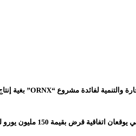
 مشروع “ORNX” بغية إنتاج الأمونيا الخضراء
بقيمة 150 مليون يورو لدعم التنمية الترابية