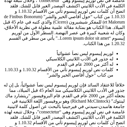
غامضة في نص لوريم إيبسوم وهي “consectetur”، وخلال تتبعه لهذه
الكلمة في الأدب اللاتيني اكتشف المصدر الغير قابل للشك. فلقد
اتضح أن كلمات نص لوريم إيبسوم تأتي من الأقسام 1.10.32 و
1.10.33 من كتاب “حول أقاصي الخير والشر” (de Finibus Bonorum
et Malorum) للمفكر شيشيرون (Cicero) والذي كتبه في عام 45 قبل
الميلاد. هذا الكتاب هو بمثابة مقالة علمية مطولة في نظرية الأخلاق،
وكان له شعبية كبيرة في عصر النهضة. السطر الأول من لوريم
إيبسوم “Lorem ipsum dolor sit amet..” يأتي من سطر في القسم
1.20.32 من هذا الكتاب.
لوريم إيبسوم ليس نصاَ عشوائياً
له جذور في الأدب اللاتيني الكلاسيكي
له أكثر من 2000 عام في القدم
كلمات نص لوريم إيبسوم تأتي من الأقسام 1.10.32 و 1.10.33
من كتاب “حول أقاصي الخير والشر”
خلافاَ للاعتقاد السائد فإن لوريم إيبسوم ليس نصاَ عشوائياً، بل إن له
جذور في الأدب اللاتيني الكلاسيكي منذ العام 45 قبل الميلاد، مما
يجعله أكثر من 2000 عام في القدم. قام البروفيسور “ريتشارد ماك
لينتوك” (Richard McClintock) وهو بروفيسور اللغة اللاتينية في
جامعة هامبدن-سيدني في فيرجينيا بالبحث عن أصول كلمة لاتينية
غامضة في نص لوريم إيبسوم وهي “consectetur”، وخلال تتبعه لهذه
الكلمة في الأدب اللاتيني اكتشف المصدر الغير قابل للشك. فلقد
اتضح أن كلمات نص لوريم إيبسوم تأتي من الأقسام 1.10.32 و