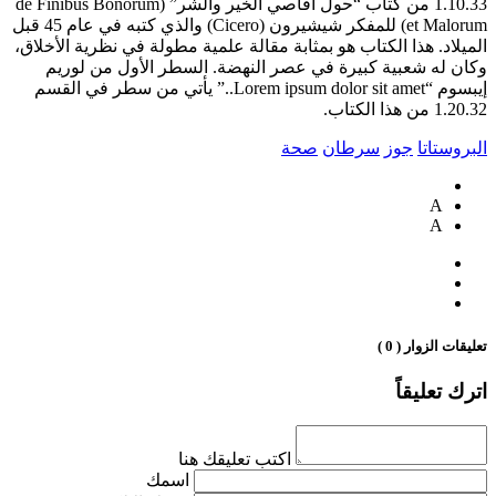
1.10.33 من كتاب “حول أقاصي الخير والشر” (de Finibus Bonorum
et Malorum) للمفكر شيشيرون (Cicero) والذي كتبه في عام 45 قبل
الميلاد. هذا الكتاب هو بمثابة مقالة علمية مطولة في نظرية الأخلاق،
وكان له شعبية كبيرة في عصر النهضة. السطر الأول من لوريم
إيبسوم “Lorem ipsum dolor sit amet..” يأتي من سطر في القسم
1.20.32 من هذا الكتاب.
البروستاتا
جوز
سرطان
صحة
A
A
تعليقات الزوار ( 0 )
اترك تعليقاً
اكتب تعليقك هنا
اسمك