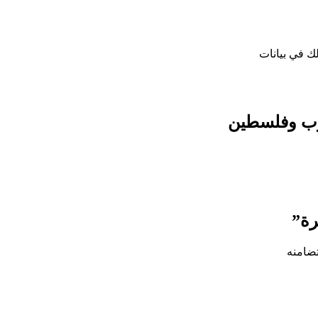
لك في بيانات
غرب وفلسطين
رة”
تضامنه