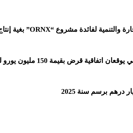
 مشروع “ORNX” بغية إنتاج الأمونيا الخضراء
بقيمة 150 مليون يورو لدعم التنمية الترابية