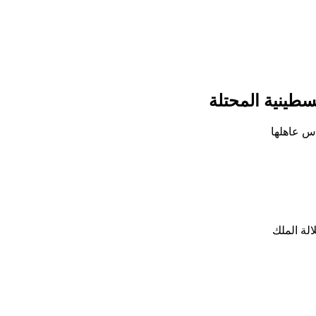
سطينية المحتلة
أس عاهلها
الة الملك