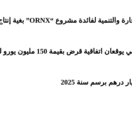
 مشروع “ORNX” بغية إنتاج الأمونيا الخضراء
بقيمة 150 مليون يورو لدعم التنمية الترابية