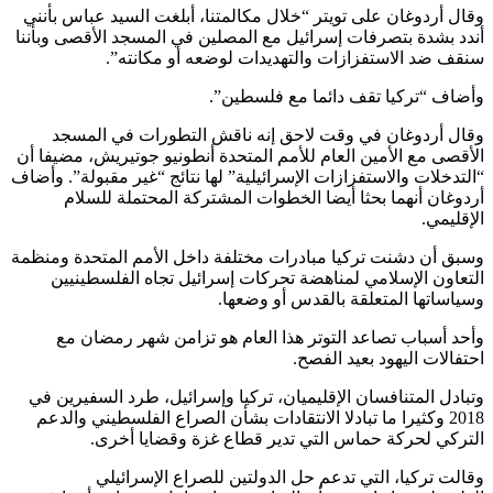
وقال أردوغان على تويتر “خلال مكالمتنا، أبلغت السيد عباس بأنني
أندد بشدة بتصرفات إسرائيل مع المصلين في المسجد الأقصى وبأننا
سنقف ضد الاستفزازات والتهديدات لوضعه أو مكانته”.
وأضاف “تركيا تقف دائما مع فلسطين”.
وقال أردوغان في وقت لاحق إنه ناقش التطورات في المسجد
الأقصى مع الأمين العام للأمم المتحدة أنطونيو جوتيريش، مضيفا أن
“التدخلات والاستفزازات الإسرائيلية” لها نتائج “غير مقبولة”. وأضاف
أردوغان أنهما بحثا أيضا الخطوات المشتركة المحتملة للسلام
الإقليمي.
وسبق أن دشنت تركيا مبادرات مختلفة داخل الأمم المتحدة ومنظمة
التعاون الإسلامي لمناهضة تحركات إسرائيل تجاه الفلسطينيين
وسياساتها المتعلقة بالقدس أو وضعها.
وأحد أسباب تصاعد التوتر هذا العام هو تزامن شهر رمضان مع
احتفالات اليهود بعيد الفصح.
وتبادل المتنافسان الإقليميان، تركيا وإسرائيل، طرد السفيرين في
2018 وكثيرا ما تبادلا الانتقادات بشأن الصراع الفلسطيني والدعم
التركي لحركة حماس التي تدير قطاع غزة وقضايا أخرى.
وقالت تركيا، التي تدعم حل الدولتين للصراع الإسرائيلي