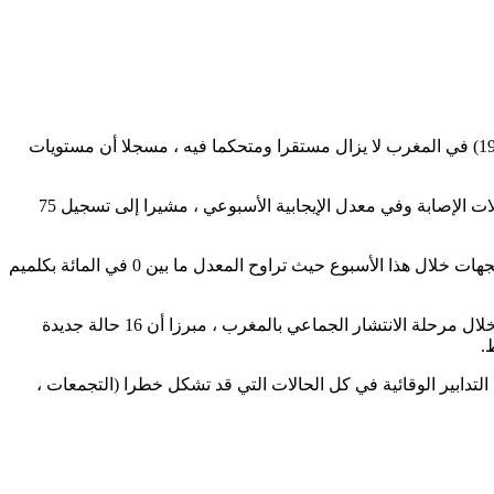
أكد منسق المركز الوطني لعمليات الطوارئ العامة بوزارة الصحة والحماية الاجتماعية، معاذ المرابط، أمس الأحد ، أن الوضع الوبائي (كوفيد -19) في المغرب لا يزال مستقرا ومتحكما فيه ، مسجلا أن مستويات
وأوضح السيد المرابط، في تعليق حول الوضعية الوبائية على صفحته في موقع (لينكد إن)، أنه للأسبوع الثاني، تم تسجيل ارتفاع طفيف في حالات الإصابة وفي معدل الإيجابية الأسبوعي ، مشيرا إلى تسجيل 75
وتابع أن معدل الإيجابية الأسبوعي بلغ 3ر1 في المائة هذا الأسبوع مقابل 1 في المائة خلال الأسبوع الذي قبله ، مشيرا إلى تسجيل تفاوت بين الجهات خلال هذا الأسبوع حيث تراوح المعدل ما بين 0 في المائة بكلميم
من جهة أخرى ، سجل السيد المرابط أن حالات الإصابة الخطيرة الجديدة والوفيات واصلت منحاها التنازلي ، مع تسجيل أقل عدد من الحالات خلال مرحلة الانتشار الجماعي بالمغرب ، مبرزا أن 16 حالة جديدة
دابير الوقائية في كل الحالات التي قد تشكل خطرا (التجمعات ،