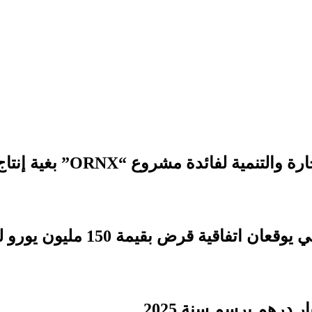
 مشروع “ORNX” بغية إنتاج الأمونيا الخضراء
بقيمة 150 مليون يورو لدعم التنمية الترابية