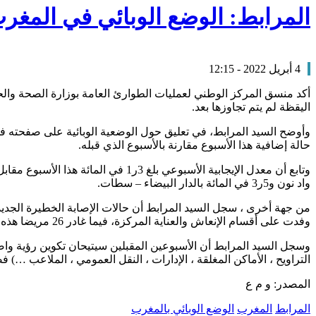
المرابط: الوضع الوبائي في المغرب
4 أبريل 2022 - 12:15
اليقظة لم يتم تجاوزها بعد.
حالة إضافية هذا الأسبوع مقارنة بالأسبوع الذي قبله.
واد نون و5ر3 في المائة بالدار البيضاء – سطات.
وفدت على أقسام الإنعاش والعناية المركزة، فيما غادر 26 مريضا هذه الأقسام بعد تحسن وضعهم الصحي ، فضلا عن تسجيل ثلاث وفيات فقط.
وسجل السيد المرابط أن الأسبوعين المقبلين سيتيحان تكوين رؤية واض
التراويح ، الأماكن المغلقة ، الإدارات ، النقل العمومي ، الملاعب …) 
المصدر: و م ع
المرابط
المغرب
الوضع الوبائي بالمغرب