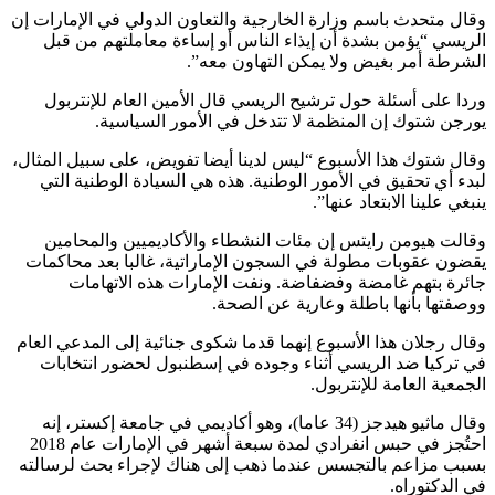
وقال متحدث باسم وزارة الخارجية والتعاون الدولي في الإمارات إن
الريسي “يؤمن بشدة أن إيذاء الناس أو إساءة معاملتهم من قبل
الشرطة أمر بغيض ولا يمكن التهاون معه”.
وردا على أسئلة حول ترشيح الريسي قال الأمين العام للإنتربول
يورجن شتوك إن المنظمة لا تتدخل في الأمور السياسية.
وقال شتوك هذا الأسبوع “ليس لدينا أيضا تفويض، على سبيل المثال،
لبدء أي تحقيق في الأمور الوطنية. هذه هي السيادة الوطنية التي
ينبغي علينا الابتعاد عنها”.
وقالت هيومن رايتس إن مئات النشطاء والأكاديميين والمحامين
يقضون عقوبات مطولة في السجون الإماراتية، غالبا بعد محاكمات
جائرة بتهم غامضة وفضفاضة. ونفت الإمارات هذه الاتهامات
ووصفتها بأنها باطلة وعارية عن الصحة.
وقال رجلان هذا الأسبوع إنهما قدما شكوى جنائية إلى المدعي العام
في تركيا ضد الريسي أثناء وجوده في إسطنبول لحضور انتخابات
الجمعية العامة للإنتربول.
وقال ماثيو هيدجز (34 عاما)، وهو أكاديمي في جامعة إكستر، إنه
احتُجز في حبس انفرادي لمدة سبعة أشهر في الإمارات عام 2018
بسبب مزاعم بالتجسس عندما ذهب إلى هناك لإجراء بحث لرسالته
في الدكتوراه.