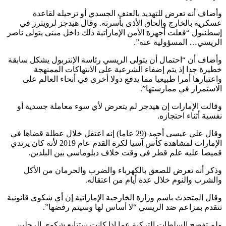
وأضاف أنه تعرض للتهديد بالعنف الجسدي أو ترحيله لقاعدة
عسكرية بالخارج وإلحاق الأذى بأسرته. وقال هيدجز لرويترز في
إسطنبول “فعلت أجهزة الأمن الإماراتية ذلك داخل مبنى يتولى ناصر
الريسي… المسؤولية عنه”.
وأضاف أن “احتمال أن يتولى الريسي رئاسة الإنتربول يشكل سابقة
خطيرة جدا إذ يتم إضفاء الشرعية على الانتهاكات الممنهجة
واعتبارها أمرا طبيعيا مما يدفع دولا أخرى في أنحاء العالم على
الاستمرار في ممارستها”.
وقالت الإمارات إن هيدجز لم يتعرض لأي سوء معاملة جسدية أو
نفسية أثناء احتجازه.
وقال علي عيسى أحمد (29 عاما) إنه اعتقل خلال عطلة قضاها في
الإمارات لمشاهدة كأس آسيا لكرة القدم عام 2019 لأنه كان يرتدي
قميصا عليه علم قطر في وقت خلاف دبلوماسي بين البلدين.
وذكر أنه تعرض للصعق بالكهرباء والضرب والحرمان من الأكل
والشرب والنوم خلال عدة أيام من اعتقاله.
وقال المتحدث باسم وزارة الخارجية الإماراتية إن أي شكوى قانونية
تتقدم بمزاعم ضد الريسي “لا أساس لها وسيتم رفضها”.
ولم تفصح السلطات التركية عما إذا كانت ستتابع شكوى الرجلين.