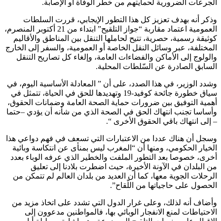
الجرعات الضرورية لحمايتهم من خطر الوفاة أو الإصابة.
وذكر أنه بهدف تعزيز كل هذا التطور الإيجابي، قررت السلطات
العمومية اعتماد مقاربة “جواز التلقيح” ابتداء من 21 أكتوبر المنصرم،
كوثيقة رسمية، حصرية، تتيح لحاملها التنقل بين المناطق والأقاليم
المختلفة، عبر وسائل النقل الخاصة أو العمومية، والسفر إلى الخارج
والولوج إلى الأماكن والفضاءات العامة، وإلغاء كل تصاريح التنقل
السابق الصادرة عن السّلطات المحلية.
وشدد الوزير، في هذا الصدد، على أن ” المعادلة الأساسية اليوم، في
سياق خطورة جائحة كوفيد-19 وتهديدها للحق في الحياة، تتمثل في
أهمية التوفيق بين ضرورات حماية الصحة العامة وضمانات الحقوق،
وأساسا تجنب انتهاك الحق في الصحة الذي من شأنه أن يؤدي –حتما
– إلى انتهاك باقي الحقوق الأخرى “.
وسجل أن هناك عددا من الاعتبارات التي تسعف في فهم دواعي هذا
الخيار الحكومي، ومنها أن “المغرب ليس بمنأى عن انتكاسة وبائية
أخرى، خصوصا بعد التطور الملفت والخطير الذي عرفه الوباء بعدد
من البلدان في الآونة الأخيرة، حيث اضطرت بلادنا إلى تعليق
الرحلات الجوية معها، كما أن العديد من بلدان العالم لم تتمكن من
الحصول على حاجياتها من اللّقاح”.
وأضاف أنه لذلك، وعلى غرار الدول التي تشدد على اتخاذ مزيد من
الاحتياطات لمنع الانفجار الوبائي بها، فالمواطنين مدعوون إلى