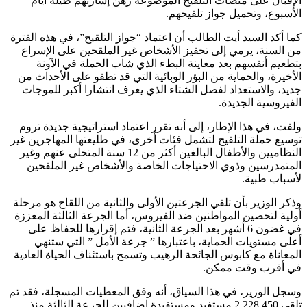
الإقبال على منصات التلقيح الموضوعة رهن إشارتهم طيلة أيام
الأسبوع، وتحميل جواز تلقيحهم.
كما أكد السيد أيت الطالب أن اعتماد “جواز التلقيح”، في هذه الفترة
من السنة، يرمي إلى تحفيز الأشخاص غير الملقحين على الإسراع
بتطعيم أنفسهم بعد معاينة البطء الذي شاب الحملة في الآونة
الأخيرة، والحماية من البؤر الوبائية التي قد تطفو على الأحداث من
جديد، والاستعداد لفصل الشتاء الذي يعرف انتشارا أكبر للموجات
الفيروسية الجديدة.
ولفت، في هذا الإطار، إلى أنه تقرر اعتماد استراتيجية جديدة تروم
توسيع حملة التلقيح لتشمل فئات أخرى، في طليعتها المهاجرين غير
النظاميين والأطفال البالغين أكثر من 12 سنة المتخلى عنهم وغير
المتمدرسين وذوي الاحتياجات الخاصة والأشخاص غير الملقحين
لأسباب طبية.
وذكر الوزير بأن تلقي الجرعتين الأولى والثانية من اللقاح هو مرحلة
أولية لتحصين المواطنين ضد الفيروس، أما الجرعة الثالثة المعززة
في غضون 6 أشهر بعد الجرعة الثانية، فتم إقرارها للحفاظ على
أعلى مستويات الحماية، باعتبارها ” جرعة الأمل ” التي ستنهي
المعاناة مع كابوس الجائحة الرهيب وتسمح باستئناف الحياة العادية
في أقرب وقت ممكن.
وسجل الوزير، في هذا السياق، أنه وفق المعطيات المسجلة، فقد تم
تلقي 2.228.450 مستفيد ومستفيدة إضافيين للجرعة الثالثة منذ