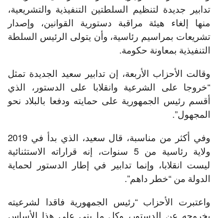
تدابير جديدة لتنظيم السلطتين التنفيذية والتشريعية،
منها إلغاء هيئة مراقبة دستورية القوانين، وإصدار
تشريعات بمراسيم رئاسية، وأن يتولى الرئيس السلطة
التنفيذية بمعاونة حكومة.
وقالت الأحزاب الأربعة، إن تدابير سعيد الجديدة تمثل
“خروجا على الشرعية وانقلابا على الدستور، الذي
أقسم رئيس الجمهورية على حمايته ودفعا بالبلاد نحو
المجهول”.
وفي أكثر من مناسبة، قال سعيد، الذي بدأ في 2019
ولاية رئاسية من 5 سنوات، إنه قراراته الاستثنائية
ليست انقلابا، وإنما تدابير في إطار الدستور لحماية
الدولة من “خطر داهم”.
واعتبرت الأحزاب “رئيس الجمهورية فاقدا لشرعيته
بخروجه عن الدستور، وكل ما بني على هذا الأساس