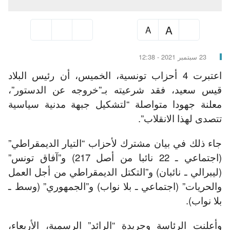
A
A
23 سبتمبر 2021 - 12:38
اعتبرت 4 أحزاب تونسية، الخميس، أن رئيس البلاد
قيس سعيد، فقد شرعيته بـ”خروجه عن الدستور”،
معلنة جهودا متواصلة “لتشكيل جبهة مدنية سياسية
تتصدى لهذا الانقلاب”.
جاء ذلك في بيان مشترك لأحزاب “التيار الديمقراطي”
(اجتماعي ـ 22 نائبا من أصل 217) و”آفاق تونس”
(ليبرالي ـ نائبان) و”التكتل الديمقراطي من أجل العمل
والحريات” (اجتماعي ـ بلا نواب) و”الجمهوري” (وسط ـ
بلا نواب).
وأعلنت الرئاسة وجريدة “الرائد” الرسمية، الأربعاء،