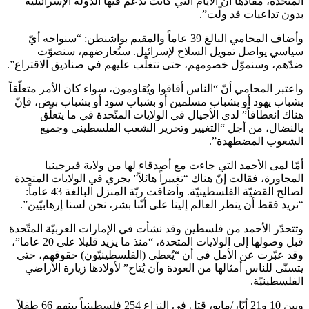
المتحدة، مفادها أنّ الأيّام التي كانت تدعم فيها الدولة الإسرائيليّة
بدون تداعيات قد ولّت”.
وأضاف المحامي البالغ 39 عاماً والمقيم بواشنطن: “سنواجه أيّ
سياسي يواصل تمويل السلاح لإسرائيل. سنُعارضهم، سنصوّت
ضدّهم، وسنموّل خصومهم، حتى نتغلّب عليهم في صناديق الاقتراع”.
واعتبر المحامي أنّ “الناس أفاقوا ويُقاومون، سواء كان الأمر متعلّقاً
بشباب يهود أو بشباب مسلمين أو بشباب سود أو بشباب بيض، فإنّ
هناك انعطافاً” لدى الأجيال في الولايات المتّحدة في ما يتعلّق
بالنضال، من أجل “التغيير وتحرير الشعب الفلسطيني وجميع
الشعوب المضطهدة”.
أمّا لمى الأحمد التي جاءت مع أصدقاء لها من ولاية فيرجينيا
المجاورة، فقالت إنّ هناك “تغييراً هائلاً” يجري في الولايات المتحدة
لصالح القضيّة الفلسطينيّة. وأضافت ربّة المنزل البالغة 43 عاماً:
“نريد فقط أن ينظر العالم إلينا على أنّنا بشر، نحن لسنا إرهابيّين”.
وتتحدّر الأحمد من فلسطين وقد نشأت في الإمارات العربيّة المتّحدة
قبل وصولها إلى الولايات المتحدة، “منذ ما يزيد قليلا على 20 عاما”،
وقد عبّرت عن الأمل في أن “يُعطى (الفلسطينيّون) حقوقهم، حتى
يتسنّى للناس أمثالها من العودة وأن يُتاح” لأولادها زيارة الأراضي
الفلسطينيّة.
وبين 10 و21 أيّار/مايو، قتِل في النزاع 254 فلسطينياً بينهم 66 طفلاً