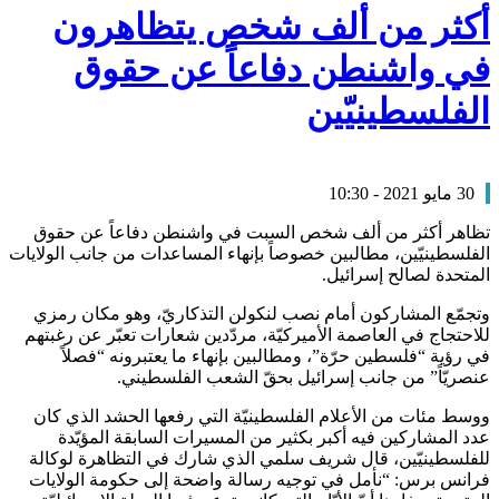
أكثر من ألف شخص يتظاهرون
في واشنطن دفاعاً عن حقوق
الفلسطينيّين
30 مايو 2021 - 10:30
تظاهر أكثر من ألف شخص السبت في واشنطن دفاعاً عن حقوق
الفلسطينيّين، مطالبين خصوصاً بإنهاء المساعدات من جانب الولايات
المتحدة لصالح إسرائيل.
وتجمّع المشاركون أمام نصب لنكولن التذكاريّ، وهو مكان رمزي
للاحتجاج في العاصمة الأميركيّة، مردّدين شعارات تعبّر عن رغبتهم
في رؤية “فلسطين حرّة”، ومطالبين بإنهاء ما يعتبرونه “فصلاً
عنصريّاً” من جانب إسرائيل بحقّ الشعب الفلسطيني.
ووسط مئات من الأعلام الفلسطينيّة التي رفعها الحشد الذي كان
عدد المشاركين فيه أكبر بكثير من المسيرات السابقة المؤيّدة
للفلسطينيّين، قال شريف سلمي الذي شارك في التظاهرة لوكالة
فرانس برس: “نأمل في توجيه رسالة واضحة إلى حكومة الولايات