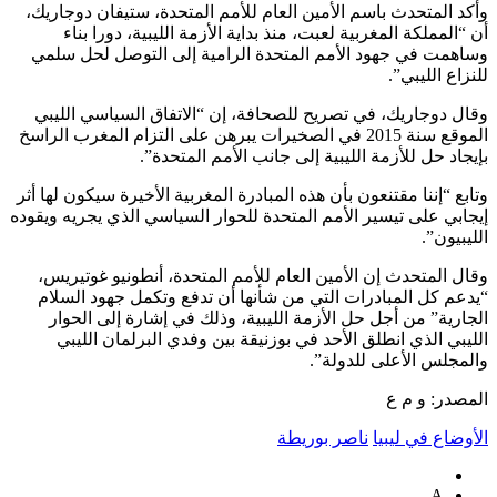
وأكد المتحدث باسم الأمين العام للأمم المتحدة، ستيفان دوجاريك،
أن “المملكة المغربية لعبت، منذ بداية الأزمة الليبية، دورا بناء
وساهمت في جهود الأمم المتحدة الرامية إلى التوصل لحل سلمي
للنزاع الليبي”.
وقال دوجاريك، في تصريح للصحافة، إن “الاتفاق السياسي الليبي
الموقع سنة 2015 في الصخيرات يبرهن على التزام المغرب الراسخ
بإيجاد حل للأزمة الليبية إلى جانب الأمم المتحدة”.
وتابع “إننا مقتنعون بأن هذه المبادرة المغربية الأخيرة سيكون لها أثر
إيجابي على تيسير الأمم المتحدة للحوار السياسي الذي يجريه ويقوده
الليبيون”.
وقال المتحدث إن الأمين العام للأمم المتحدة، أنطونيو غوتيريس،
“يدعم كل المبادرات التي من شأنها أن تدفع وتكمل جهود السلام
الجارية” من أجل حل الأزمة الليبية، وذلك في إشارة إلى الحوار
الليبي الذي انطلق الأحد في بوزنيقة بين وفدي البرلمان الليبي
والمجلس الأعلى للدولة”.
المصدر: و م ع
الأوضاع في ليبيا
ناصر بوريطة
A