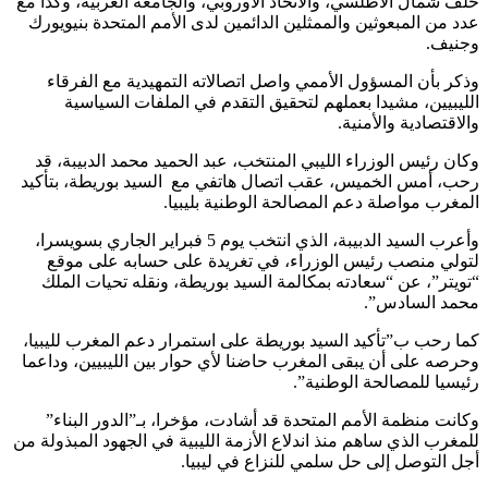
حلف شمال الأطلسي، والاتحاد الأوروبي، والجامعة العربية، وكذا مع
عدد من المبعوثين والممثلين الدائمين لدى الأمم المتحدة بنيويورك
وجنيف.
وذكر بأن المسؤول الأممي واصل اتصالاته التمهيدية مع الفرقاء
الليبيين، مشيدا بعملهم لتحقيق التقدم في الملفات السياسية
والاقتصادية والأمنية.
وكان رئيس الوزراء الليبي المنتخب، عبد الحميد محمد الدبيبة، قد
رحب، أمس الخميس، عقب اتصال هاتفي مع السيد بوريطة، بتأكيد
المغرب مواصلة دعم المصالحة الوطنية بليبيا.
وأعرب السيد الدبيبة، الذي انتخب يوم 5 فبراير الجاري بسويسرا،
لتولي منصب رئيس الوزراء، في تغريدة على حسابه على موقع
“تويتر”، عن “سعادته بمكالمة السيد بوريطة، ونقله تحيات الملك
محمد السادس”.
كما رحب ب”تأكيد السيد بوريطة على استمرار دعم المغرب لليبيا،
وحرصه على أن يبقى المغرب حاضنا لأي حوار بين الليبيين، وداعما
رئيسيا للمصالحة الوطنية”.
وكانت منظمة الأمم المتحدة قد أشادت، مؤخرا، بـ”الدور البناء”
للمغرب الذي ساهم منذ اندلاع الأزمة الليبية في الجهود المبذولة من
أجل التوصل إلى حل سلمي للنزاع في ليبيا.