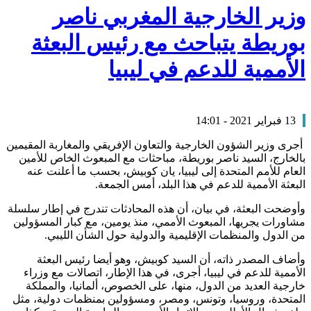
وزير الخارجية المغربي ناصر
بوريطة يتباحث مع رئيس البعثة
الأممية للدعم في ليبيا
13 فبراير 2021 - 14:01
أجرى وزير الشؤون الخارجية والتعاون الإفريقي والمغاربة المقيمين
بالخارج، السيد ناصر بوريطة، مباحثات مع المبعوث الخاص للأمين
العام للأمم المتحدة إلى ليبيا، يان كوبيش، بحسب ما أعلنت عنه
البعثة الأممية للدعم في هذا البلد، أمس الجمعة.
وأوضحت البعثة، في بيان، أن هذه المحادثات تندرج في إطار سلسلة
مشاورات يجريها، المبعوث الأممي، منذ يومين، مع كبار المسؤولين
من الدول والمنظمات الإقليمية والدولية حول الشأن الليبي.
وأضاف المصدر ذاته، أن السيد كوبيش، وهو أيضا رئيس البعثة
الأممية للدعم في ليبيا، أجرى، في هذا الإطار، اتصالات مع وزراء
خارجية العديد من الدول، منها، على الخصوص، ألمانيا، والمملكة
المتحدة، وروسيا، وتونس، ومصر، ومسؤولين بمنظمات دولية، مثل