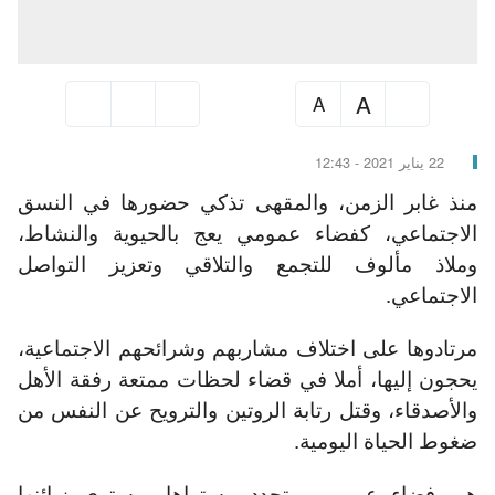
A
A
22 يناير 2021 - 12:43
منذ غابر الزمن، والمقهى تذكي حضورها في النسق
الاجتماعي، كفضاء عمومي يعج بالحيوية والنشاط،
وملاذ مألوف للتجمع والتلاقي وتعزيز التواصل
الاجتماعي.
مرتادوها على اختلاف مشاربهم وشرائحهم الاجتماعية،
يحجون إليها، أملا في قضاء لحظات ممتعة رفقة الأهل
والأصدقاء، وقتل رتابة الروتين والترويح عن النفس من
ضغوط الحياة اليومية.
هي فضاء عمومي، يتحدد مستواها بمستوى زبائنها