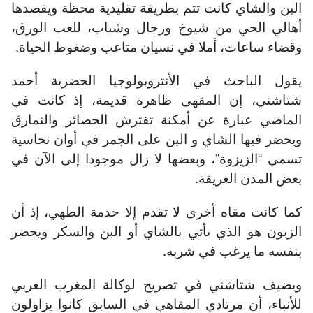
البن والشاي كانت تتم بطريقة تقليدية محظة ويقصدها
أهالي الحي من شيوخ ورجال وشباب، للعب الورق،
وقضاء ساعات، أملا في نسيان متاعب وضغوط الحياة.
يقول الباحث في الأنتروبولوجيا الحضرية أحمد
شتاشني، إن المقهى ظاهرة قديمة، إذ كانت في
الماضي عبارة عن أمكنة تفترش الحصائر والنمارق
ويحضر فيها الشاي و البن على الجمر في أوان نحاسية
تسمى “الزيزوة”، وبعضها لا زال موجودا إلى الآن في
بعض المدن العريقة.
كما كانت مقاه أخرى لا تقدم إلا خدمة الطهي، إذ أن
الزبون هو الذي يأتي بالشاي أو البن والسكر ويحضر
بنفسه ما يرغب في شربه.
ويضيف شتاشني في تصريح لوكالة المغرب العربي
للأنباء، أن مرتادي المقاهي في السابق كانوا يزاولون